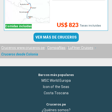
US$ 823
Tasas incluidas
Comidas incluidas
VER MÁS DE CRUCEROS
Cruceros www.cruceros.pe
Compañías
Luftner Cruises
Cruceros desde Colonia
Barcos más populares
MSC World Europa
Icon of the Seas
Costa Toscana
Cruceros.pe
¿Quiénes somos?