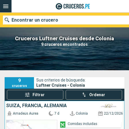
Encontrar un crucero
Cruceros Luftner Cruises desde Colonia
9 cruceros encontrados
Nuestros destinos
Fecha de salida
Puertos
Compañías
9
Sus criterios de búsqueda:
Luftner Cruises - Colonia
cruceros
Buscar
Filtrar
Ordenar
SUIZA, FRANCIA, ALEMANIA
Amadeus Aurea
7 d
Colonia
22/12/2026
Comidas incluidas