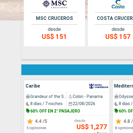
MSC CRUCEROS
COSTA CRUCE
desde
desde
US$ 151
US$ 157
Caribe
Mediter
Grandeur of the Seas
Colón - Panama
8 días / 7 noches
22/08/2026
8 días 
60% OFF EN 2° PASAJERO
60% OF
4.4
/5
desde
4.8
/
US$ 1,277
5 opiniones
8 opinion