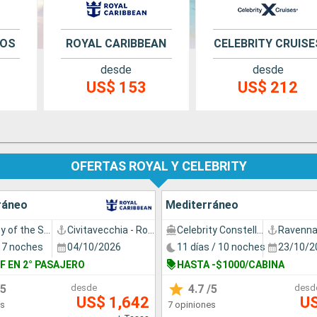
ROS
ROYAL CARIBBEAN
CELEBRITY CRUISE
desde
desde
US$ 153
US$ 212
OFERTAS ROYAL Y CELEBRITY
ráneo
Mediterráneo
Odyssey of the Seas
Civitavecchia - Roma
Celebrity Constellation
Ravenn
/ 7 noches
04/10/2026
11 días / 10 noches
23/10/2
F EN 2° PASAJERO
HASTA -$1000/CABINA
5
desde
4.7
/5
desd
US$ 1,642
U
es
7 opiniones