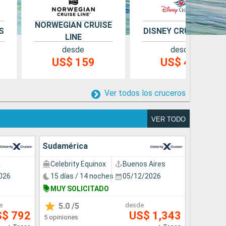
NORWEGIAN CRUISE
S
DISNEY CRUISE LINE
LINE
desde
desde
US$ 159
US$ 495
Ver todos los cruceros
VER TODO
Sudamérica
a
Celebrity Equinox
Buenos Aires
026
15 días / 14 noches
05/12/2026
MUY SOLICITADO
e
5.0
/5
desde
S$ 792
US$ 1,343
5 opiniones