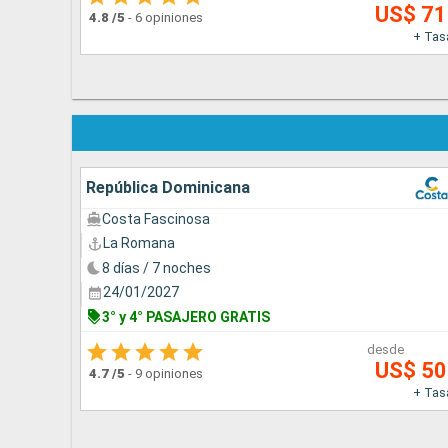
US$ 7
4.8
/5
-
6 opiniones
+ Tas
República Dominicana
Costa Fascinosa
La Romana
8 días / 7 noches
24/01/2027
3° y 4° PASAJERO GRATIS
desde
US$ 5
4.7
/5
-
9 opiniones
+ Tas