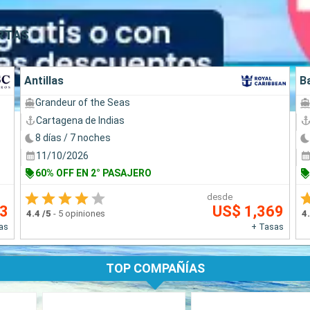
RTAS
Antillas
B
Grandeur of the Seas
Cartagena de Indias
8 días / 7 noches
11/10/2026
60% OFF EN 2° PASAJERO
desde
33
US$ 1,369
4.4
/5
-
5 opiniones
4
as
+ Tasas
TOP COMPAÑÍAS