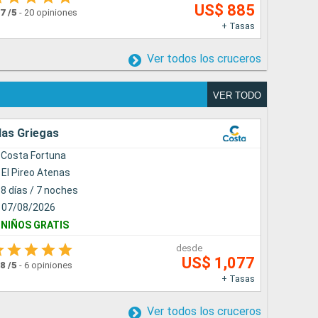
US$ 885
.7
/5
-
20 opiniones
4.3
/5
-
6 
+ Tasas
Ver todos los cruceros
VER TODO
las Griegas
Sudamér
Costa Fortuna
Costa 
El Pireo Atenas
Santos
8 días / 7 noches
8 días 
07/08/2026
20/12/
NIÑOS GRATIS
NAVIDA
desde
US$ 1,077
.8
/5
-
6 opiniones
5.0
/5
-
3 
+ Tasas
Ver todos los cruceros