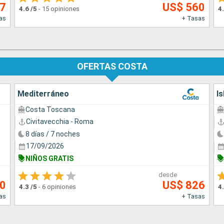
17
US$ 560
4.6
/5
-
15 opiniones
4
as
+ Tasas
OFERTAS COSTA
Mediterráneo
Is
Costa Toscana
Civitavecchia - Roma
8 días / 7 noches
17/09/2026
NIÑOS GRATIS
desde
00
US$ 826
4.3
/5
-
6 opiniones
4
as
+ Tasas