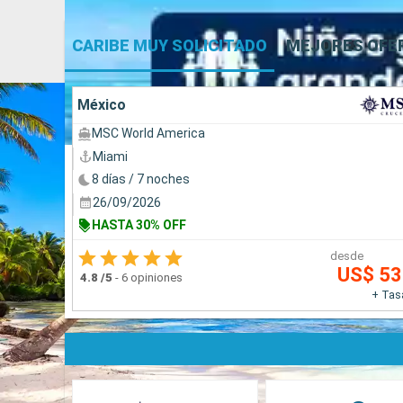
CARIBE MUY SOLICITADO
MEJORES OFE
México
MSC World America
Miami
8 días / 7 noches
26/09/2026
HASTA 30% OFF
desde
US$ 5
4.8
/5
-
6 opiniones
+ Tas