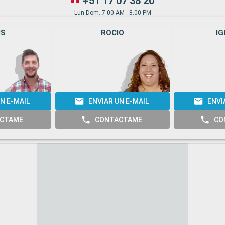
+51 17 07 38 20
Lun.Dom. 7.00 AM - 8.00 PM
US
ROCIO
IG
N E-MAIL
ENVIAR UN E-MAIL
ENVI
CTAME
CONTACTAME
CO