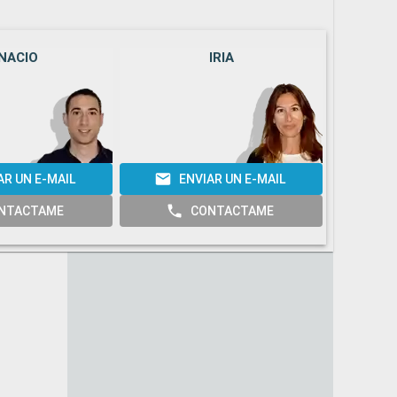
NACIO
IRIA
AR UN E-MAIL
ENVIAR UN E-MAIL
E
NTACTAME
CONTACTAME