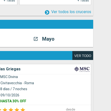
+ Tasas
+ Tasas
Ver todos los cruceros
Mayo
Jun
VER TODO
las Griegas
Mediter
MSC Divina
MSC Se
Civitavecchia - Roma
Barcel
8 días / 7 noches
8 días 
09/10/2026
29/10/
HASTA 30% OFF
NIÑOS 
desde