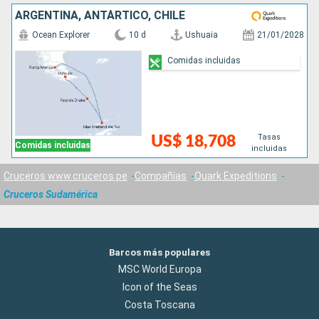
ARGENTINA, ANTÁRTICO, CHILE
Ocean Explorer
10 d
Ushuaia
21/01/2028
Comidas incluidas
Tasas
US$ 18,708
Comidas incluidas
incluidas
Cruceros www.cruceros.pe
Compañías
Quark Expeditions
Cruceros Sudamérica
Barcos más populares
MSC World Europa
Icon of the Seas
Costa Toscana