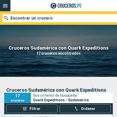
Encontrar un crucero
Nuestros destinos
Cruceros Sudamérica con Quark Expeditions
17 cruceros encontrados
Fecha de salida
Puertos
Compañías
Buscar
Cruceros Sudamérica con Quark Expeditions
17
Sus criterios de búsqueda:
Quark Expeditions - Sudamérica
cruceros
Filtrar
Ordenar