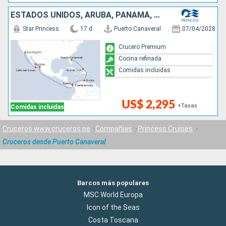
ESTADOS UNIDOS, ARUBA, PANAMÁ, MÉXICO
Star Princess
17 d
Puerto Canaveral
07/04/2028
Crucero Premium
Cocina refinada
Comidas incluidas
US$ 2,295
+Tasas
Comidas incluidas
Cruceros www.cruceros.pe
Compañías
Princess Cruises
Cruceros desde Puerto Canaveral
Barcos más populares
MSC World Europa
Icon of the Seas
Costa Toscana