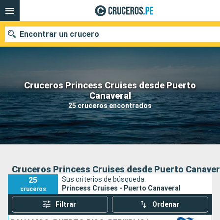
Encontrar un crucero
Cruceros Princess Cruises desde Puerto
Nuestros destinos
Canaveral
25 cruceros encontrados
Fecha de salida
Puertos
Compañías
Buscar
Cruceros Princess Cruises desde Puerto Canaver
25
Sus criterios de búsqueda:
Princess Cruises - Puerto Canaveral
cruceros
Filtrar
Ordenar