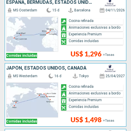
ESPAÑA, BERMUDAS, ESTADOS UNIDOS
MS Oosterdam
15 d
Barcelona
04/11/2026
Cocina refinada
Animaciones exclusivas a bordo
Experiencia Premium
Comidas incluidas
US$ 1,296
+Tasas
Comidas incluidas
JAPÓN, ESTADOS UNIDOS, CANADÁ
MS Westerdam
16 d
Tokyo
25/04/2027
Cocina refinada
Animaciones exclusivas a bordo
Experiencia Premium
Comidas incluidas
US$ 1,498
+Tasas
Comidas incluidas