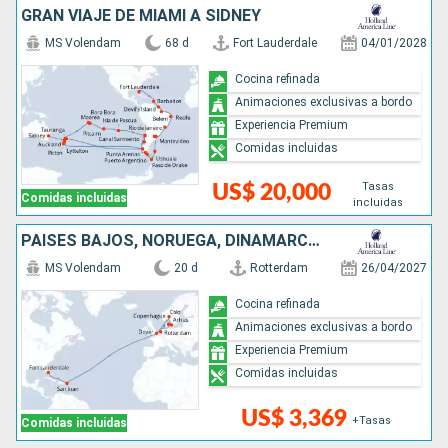
GRAN VIAJE DE MIAMI A SÍDNEY
MS Volendam
68 d
Fort Lauderdale
04/01/2028
Cocina refinada
Animaciones exclusivas a bordo
Experiencia Premium
Comidas incluidas
Tasas
US$ 20,000
Comidas incluidas
incluidas
PAISES BAJOS, NORUEGA, DINAMARCA, REINO UNIDO, PUERTO RICO, ESTADOS UNIDOS
MS Volendam
20 d
Rotterdam
26/04/2027
Cocina refinada
Animaciones exclusivas a bordo
Experiencia Premium
Comidas incluidas
US$ 3,369
+Tasas
Comidas incluidas