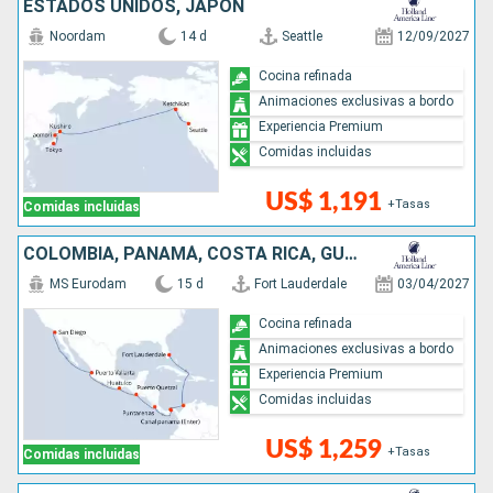
ESTADOS UNIDOS, JAPÓN
Noordam
14 d
Seattle
12/09/2027
Cocina refinada
Animaciones exclusivas a bordo
Experiencia Premium
Comidas incluidas
US$ 1,191
+Tasas
Comidas incluidas
COLOMBIA, PANAMÁ, COSTA RICA, GUATEMALA, MÉXICO, ESTADOS UNIDOS
MS Eurodam
15 d
Fort Lauderdale
03/04/2027
Cocina refinada
Animaciones exclusivas a bordo
Experiencia Premium
Comidas incluidas
US$ 1,259
+Tasas
Comidas incluidas