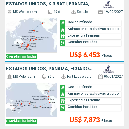
ESTADOS UNIDOS, KIRIBATI, FRANCIA, ILES COOK, TONGA, AUSTRALIA, NUEVA ZELANDA
MS Westerdam
49 d
Seattle
19/09/2027
Cocina refinada
Animaciones exclusivas a bordo
Experiencia Premium
Comidas incluidas
US$ 6,453
+Tasas
Comidas incluidas
ESTADOS UNIDOS, PANAMÁ, ECUADOR, PERÚ, CHILE, REINO UNIDO, FRANCIA, SAMOA, FIDJI (ISLAS), NUEVA CALEDONIA, AUSTRALIA
MS Volendam
36 d
Fort Lauderdale
05/01/2027
Cocina refinada
Animaciones exclusivas a bordo
Experiencia Premium
Comidas incluidas
US$ 7,873
+Tasas
Comidas incluidas