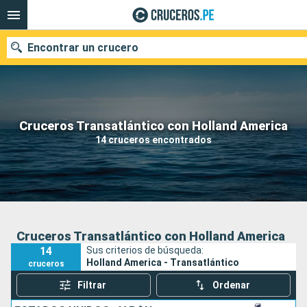
Encontrar un crucero
Nuestros destinos
Cruceros Transatlántico con Holland America
14 cruceros encontrados
Fecha de salida
Puertos
Compañías
Buscar
Cruceros Transatlántico con Holland America
14
Sus criterios de búsqueda:
Holland America - Transatlántico
cruceros
Filtrar
Ordenar