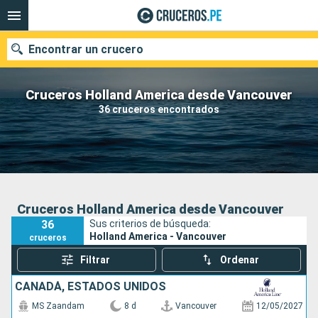
Encontrar un crucero
Cruceros Holland America desde Vancouver
36 cruceros encontrados
Nuestros destinos
Fecha de salida
Puertos
Compañías
Cruceros Holland America desde Vancouver
36
Sus criterios de búsqueda:
Buscar
Holland America - Vancouver
cruceros
Filtrar
Ordenar
CANADÁ, ESTADOS UNIDOS
MS Zaandam
8 d
Vancouver
12/05/2027