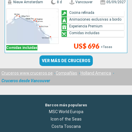
Nieuw Amsterdam
8 d
Vancouver
05/09/2027
Cocina refinada
Animaciones exclusivas a bordo
Experiencia Premium
Comidas incluidas
US$ 696
+Tasas
Comidas incluidas
VER MÁS DE CRUCEROS
Cruceros www.cruceros.pe
Compañías
Holland America
Cruceros desde Vancouver
Barcos más populares
MSC World Europa
Icon of the Seas
Costa Toscana