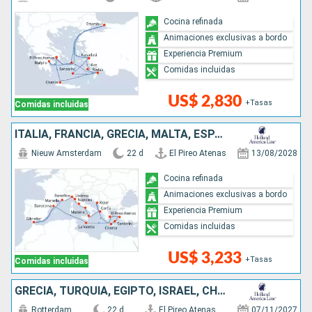
Cocina refinada
Animaciones exclusivas a bordo
Experiencia Premium
Comidas incluidas
US$ 2,830
+Tasas
Comidas incluidas
ITALIA, FRANCIA, GRECIA, MALTA, ESPAÑA, TURQUÍA, MONTENEGRO
Nieuw Amsterdam
22 d
El Pireo Atenas
13/08/2028
Cocina refinada
Animaciones exclusivas a bordo
Experiencia Premium
Comidas incluidas
US$ 3,233
+Tasas
Comidas incluidas
GRECIA, TURQUÍA, EGIPTO, ISRAEL, CHIPRE
Rotterdam
22 d
El Pireo Atenas
07/11/2027