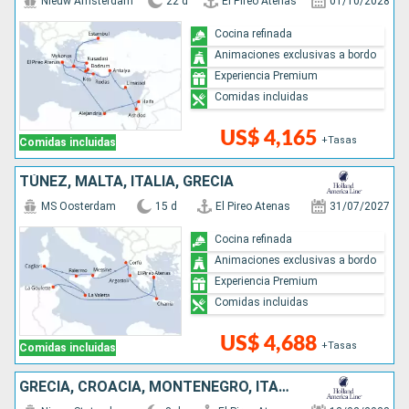
Nieuw Amsterdam
22 d
El Pireo Atenas
01/10/2028
Cocina refinada
Animaciones exclusivas a bordo
Experiencia Premium
Comidas incluidas
US$ 4,165
+Tasas
Comidas incluidas
TÚNEZ, MALTA, ITALIA, GRECIA
MS Oosterdam
15 d
El Pireo Atenas
31/07/2027
Cocina refinada
Animaciones exclusivas a bordo
Experiencia Premium
Comidas incluidas
US$ 4,688
+Tasas
Comidas incluidas
GRECIA, CROACIA, MONTENEGRO, ITALIA