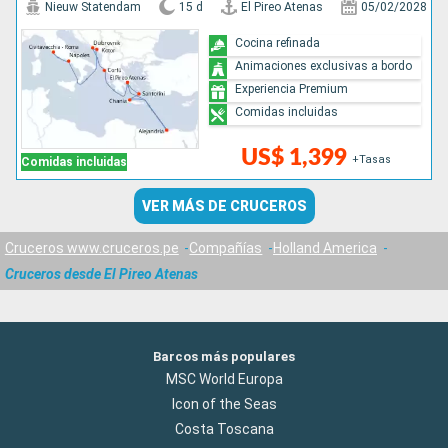
Nieuw Statendam
15 d
El Pireo Atenas
05/02/2028
Cocina refinada
Animaciones exclusivas a bordo
Experiencia Premium
Comidas incluidas
US$ 1,399
+Tasas
Comidas incluidas
VER MÁS DE CRUCEROS
Cruceros www.cruceros.pe
Compañías
Holland America
Cruceros desde El Pireo Atenas
Barcos más populares
MSC World Europa
Icon of the Seas
Costa Toscana