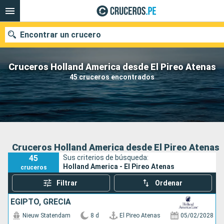
Encontrar un crucero
Cruceros Holland America desde El Pireo Atenas
45 cruceros encontrados
Nuestros destinos
Fecha de salida
Puertos
Compañías
Cruceros Holland America desde El Pireo Atenas
45
Sus criterios de búsqueda:
Buscar
Holland America - El Pireo Atenas
cruceros
Filtrar
Ordenar
EGIPTO, GRECIA
Nieuw Statendam
8 d
El Pireo Atenas
05/02/2028