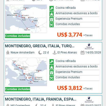
Cocina refinada
Animaciones exclusivas a bordo
Experiencia Premium
Comidas incluidas
US$ 3,774
+Tasas
Comidas incluidas
MONTENEGRO, GRECIA, ITALIA, TURQUÍA, CROACIA, ALBANIA
Nieuw Amsterdam
22 d
El Pireo Atenas
14/05/2028
Cocina refinada
Animaciones exclusivas a bordo
Experiencia Premium
Comidas incluidas
US$ 3,812
+Tasas
Comidas incluidas
MONTENEGRO, ITALIA, FRANCIA, ESPAÑA, MALTA, GRECIA, TURQUÍA
MS Oosterdam
22 d
El Pireo Atenas
03/07/2027