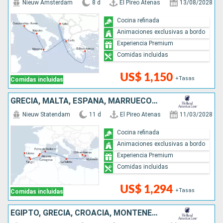
Nieuw Amsterdam
8 d
El Pireo Atenas
13/08/2028
Cocina refinada
Animaciones exclusivas a bordo
Experiencia Premium
Comidas incluidas
US$ 1,150
+Tasas
Comidas incluidas
GRECIA, MALTA, ESPAÑA, MARRUECOS, PORTUGAL
Nieuw Statendam
11 d
El Pireo Atenas
11/03/2028
Cocina refinada
Animaciones exclusivas a bordo
Experiencia Premium
Comidas incluidas
US$ 1,294
+Tasas
Comidas incluidas
EGIPTO, GRECIA, CROACIA, MONTENEGRO, ITALIA