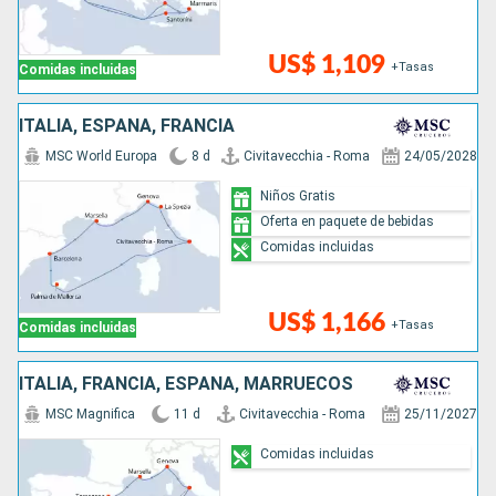
US$ 1,109
+Tasas
Comidas incluidas
ITALIA, ESPAÑA, FRANCIA
MSC World Europa
8 d
Civitavecchia - Roma
24/05/2028
Niños Gratis
Oferta en paquete de bebidas
Comidas incluidas
US$ 1,166
+Tasas
Comidas incluidas
ITALIA, FRANCIA, ESPAÑA, MARRUECOS
MSC Magnifica
11 d
Civitavecchia - Roma
25/11/2027
Comidas incluidas