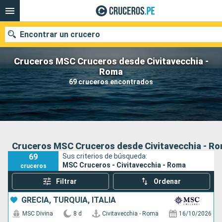
Encontrar un crucero
Cruceros MSC Cruceros desde Civitavecchia -
Roma
69 cruceros encontrados
Nuestros destinos
Fecha de salida
Puertos
Compañías
Cruceros MSC Cruceros desde Civitavecchia - R
69
Sus criterios de búsqueda:
Buscar
MSC Cruceros - Civitavecchia - Roma
cruceros
Filtrar
Ordenar
GRECIA, TURQUÍA, ITALIA
MSC Divina
8 d
Civitavecchia - Roma
16/10/2026