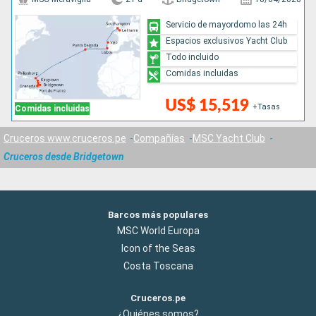
Servicio de mayordomo las 24h
Espacios exclusivos Yacht Club
Todo incluido
Comidas incluidas
US$ 15,519
+Tasas
Comidas incluidas
Cruceros www.cruceros.pe
Compañías
MSC Yacht Club
Cruceros desde Bridgetown
Barcos más populares
MSC World Europa
Icon of the Seas
Costa Toscana
Cruceros.pe
¿Quiénes somos?