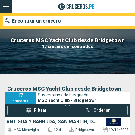
Encontrar un crucero
Cruceros MSC Yacht Club desde Bridgetown
17 cruceros encontrados
Nuestros destinos
Fecha de salida
Puertos
Compañías
Cruceros MSC Yacht Club desde Bridgetown
17
Sus criterios de búsqueda:
Buscar
MSC Yacht Club - Bridgetown
cruceros
Filtrar
Ordenar
ANTIGUA Y BARBUDA, SAN MARTÍN, DOMINICA, SANTA LUCIA, BARBADOS
MSC Meraviglia
12 d
Bridgetown
19/11/2027