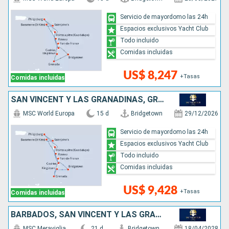
Servicio de mayordomo las 24h
Espacios exclusivos Yacht Club
Todo incluido
Comidas incluidas
US$ 8,247
+Tasas
Comidas incluidas
SAN VINCENT Y LAS GRANADINAS, GRENADA, SAN MARTÍN, ANTIGUA Y BARBUDA, DOMINICA, SANTA LUCIA, BARBADOS
MSC World Europa
15 d
Bridgetown
29/12/2026
Servicio de mayordomo las 24h
Espacios exclusivos Yacht Club
Todo incluido
Comidas incluidas
US$ 9,428
+Tasas
Comidas incluidas
BARBADOS, SAN VINCENT Y LAS GRANADINAS, GRENADA, SAN MARTÍN, PORTUGAL, ESPAÑA, FRANCIA, REINO UNIDO
MSC Meraviglia
21 d
Bridgetown
18/04/2028