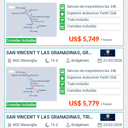
Servicio de mayordomo las 24h
Espacios exclusivos Yacht Club
Todo incluido
Comidas incluidas
US$ 5,749
+Tasas
Comidas incluidas
SAN VINCENT Y LAS GRANADINAS, GRENADA, SAN MARTÍN, ANTIGUA Y BARBUDA, DOMINICA, SANTA LUCIA, BARBADOS
MSC Meraviglia
15 d
Bridgetown
21/03/2028
Servicio de mayordomo las 24h
Espacios exclusivos Yacht Club
Todo incluido
Comidas incluidas
US$ 5,779
+Tasas
Comidas incluidas
SAN VINCENT Y LAS GRANADINAS, TRINIDAD Y TOBAGO, GRENADA, SAN MARTÍN, ANTIGUA Y BARBUDA, DOMINICA, SANTA LUCIA, BARBADOS
MSC Meraviglia
15 d
Bridgetown
22/02/2028