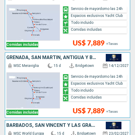
Servicio de mayordomo las 24h
Espacios exclusivos Yacht Club
Todo incluido
Comidas incluidas
US$ 7,889
+Tasas
Comidas incluidas
GRENADA, SAN MARTÍN, ANTIGUA Y BARBUDA, DOMINICA, SAN VINCENT Y LAS GRANADINAS, BARBADOS
MSC Meraviglia
15 d
Bridgetown
14/12/2027
Servicio de mayordomo las 24h
Espacios exclusivos Yacht Club
Todo incluido
Comidas incluidas
US$ 7,889
+Tasas
Comidas incluidas
BARBADOS, SAN VINCENT Y LAS GRANADINAS, GRENADA, ANTIGUA Y BARBUDA, SAN MARTÍN, DOMINICA, SANTA LUCIA
MSC World Europa
15 d
Bridgetown
23/02/2027