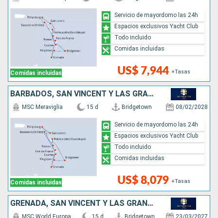
Servicio de mayordomo las 24h
Espacios exclusivos Yacht Club
Todo incluido
Comidas incluidas
US$ 7,944
+Tasas
Comidas incluidas
BARBADOS, SAN VINCENT Y LAS GRANADINAS, SANTA LUCIA, GRENADA, DOMINICA, SAN MARTÍN, ANTIGUA Y BARBUDA
MSC Meraviglia
15 d
Bridgetown
08/02/2028
Servicio de mayordomo las 24h
Espacios exclusivos Yacht Club
Todo incluido
Comidas incluidas
US$ 8,079
+Tasas
Comidas incluidas
GRENADA, SAN VINCENT Y LAS GRANADINAS, SAN MARTÍN, ANTIGUA Y BARBUDA, DOMINICA, SANTA LUCIA, BARBADOS
MSC World Europa
15 d
Bridgetown
23/03/2027