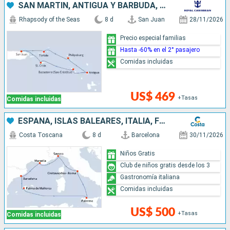
SAN MARTÍN, ANTIGUA Y BARBUDA, PUERTO RICO
Rhapsody of the Seas
8 d
San Juan
28/11/2026
Precio especial familias
Hasta -60% en el 2° pasajero
Comidas incluidas
US$ 469
+Tasas
Comidas incluidas
ESPAÑA, ISLAS BALEARES, ITALIA, FRANCIA
Costa Toscana
8 d
Barcelona
30/11/2026
Niños Gratis
Club de niños gratis desde los 3
Gastronomía italiana
Comidas incluidas
US$ 500
+Tasas
Comidas incluidas