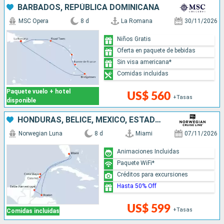
BARBADOS, REPÚBLICA DOMINICANA
MSC Opera
8 d
La Romana
30/11/2026
Niños Gratis
Oferta en paquete de bebidas
Sin visa americana*
Comidas incluidas
Paquete vuelo + hotel
US$ 560
+Tasas
disponible
HONDURAS, BELICE, MÉXICO, ESTADOS UNIDOS
Norwegian Luna
8 d
Miami
07/11/2026
Animaciones Incluidas
Paquete WiFi*
Créditos para excursiones
Hasta 50% Off
US$ 599
+Tasas
Comidas incluidas