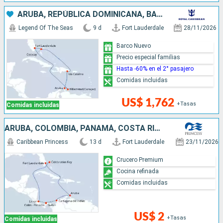
ARUBA, REPÚBLICA DOMINICANA, BAHAMAS, ESTADOS UNIDOS
Legend Of The Seas
9 d
Fort Lauderdale
28/11/2026
Barco Nuevo
Precio especial familias
Hasta -60% en el 2° pasajero
Comidas incluidas
US$ 1,762
+Tasas
Comidas incluidas
ARUBA, COLOMBIA, PANAMÁ, COSTA RICA, BAHAMAS, ESTADOS UNIDOS
Caribbean Princess
13 d
Fort Lauderdale
23/11/2026
Crucero Premium
Cocina refinada
Comidas incluidas
US$ 2
+Tasas
Comidas incluidas