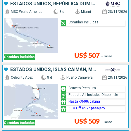
ESTADOS UNIDOS, REPÚBLICA DOMINICANA, PUERTO RICO, BAHAMAS
MSC World America
8 d
Miami
28/11/2026
Comidas incluidas
US$ 507
+Tasas
Comidas incluidas
ESTADOS UNIDOS, ISLAS CAIMÁN, MÉXICO
Celebrity Apex
8 d
Puerto Canaveral
28/11/2026
Crucero Premium
Paquete All Included Disponible
Hasta -$600/cabina
60% Off en 2° pasajero
US$ 509
+Tasas
Comidas incluidas