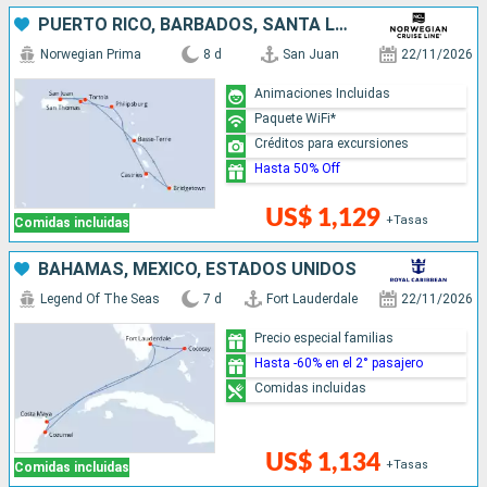
PUERTO RICO, BARBADOS, SANTA LUCIA, SAN MARTÍN
Norwegian Prima
8 d
San Juan
22/11/2026
Animaciones Incluidas
Paquete WiFi*
Créditos para excursiones
Hasta 50% Off
US$ 1,129
+Tasas
Comidas incluidas
BAHAMAS, MÉXICO, ESTADOS UNIDOS
Legend Of The Seas
7 d
Fort Lauderdale
22/11/2026
Precio especial familias
Hasta -60% en el 2° pasajero
Comidas incluidas
US$ 1,134
+Tasas
Comidas incluidas