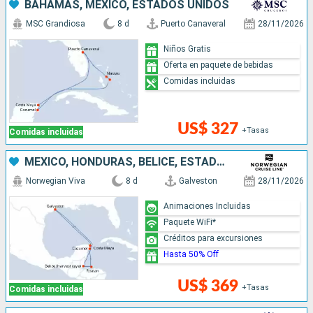
BAHAMAS, MÉXICO, ESTADOS UNIDOS
MSC Grandiosa
8 d
Puerto Canaveral
28/11/2026
Niños Gratis
Oferta en paquete de bebidas
Comidas incluidas
US$ 327
+Tasas
Comidas incluidas
MÉXICO, HONDURAS, BELICE, ESTADOS UNIDOS
Norwegian Viva
8 d
Galveston
28/11/2026
Animaciones Incluidas
Paquete WiFi*
Créditos para excursiones
Hasta 50% Off
US$ 369
+Tasas
Comidas incluidas