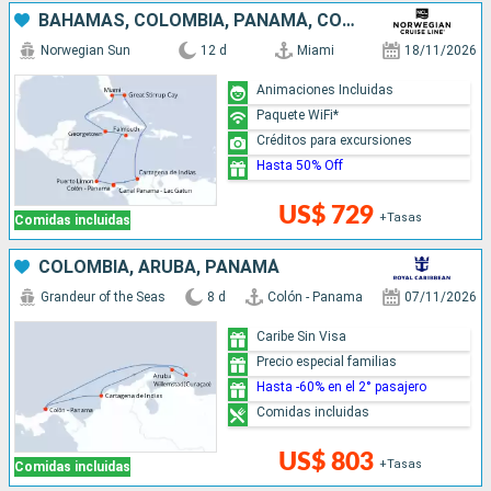
BAHAMAS, COLOMBIA, PANAMÁ, COSTA RICA, JAMAICA, ISLAS CAIMÁN, ESTADOS UNIDOS
Norwegian Sun
12 d
Miami
18/11/2026
Animaciones Incluidas
Paquete WiFi*
Créditos para excursiones
Hasta 50% Off
US$ 729
+Tasas
Comidas incluidas
COLOMBIA, ARUBA, PANAMÁ
Grandeur of the Seas
8 d
Colón - Panama
07/11/2026
Caribe Sin Visa
Precio especial familias
Hasta -60% en el 2° pasajero
Comidas incluidas
US$ 803
+Tasas
Comidas incluidas