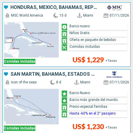
HONDURAS, MÉXICO, BAHAMAS, REPÚBLICA DOMINICANA, PUERTO RICO, ESTADOS UNIDOS
MSC World America
15 d
Miami
07/11/2026
Barco nuevo
Niños Gratis
Oferta en paquete de bebidas
Comidas incluidas
US$ 1,229
+Tasas
Comidas incluidas
SAN MARTÍN, BAHAMAS, ESTADOS UNIDOS
Icon of the seas
8 d
Miami
07/11/2026
Barco Nuevo
Barco más grande del mundo
Precio especial familias
Hasta -60% en el 2° pasajero
US$ 1,230
+Tasas
Comidas incluidas