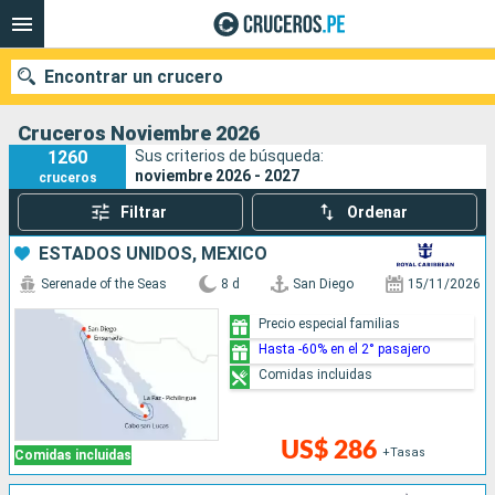
Encontrar un crucero
Cruceros Noviembre 2026
1260
Sus criterios de búsqueda:
noviembre 2026 - 2027
cruceros
Nuestros destinos
Filtrar
Ordenar
Fecha de salida
ESTADOS UNIDOS, MÉXICO
Serenade of the Seas
8 d
San Diego
15/11/2026
Puertos
Compañías
Precio especial familias
Hasta -60% en el 2° pasajero
Buscar
Comidas incluidas
US$ 286
+Tasas
Comidas incluidas