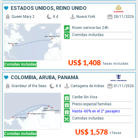
ESTADOS UNIDOS, REINO UNIDO
Queen Mary 2
8 d
Nueva York
28/11/2026
Room service las 24h
Comidas incluidas
US$ 1,408
Tasas incluidas
Comidas incluidas
COLOMBIA, ARUBA, PANAMÁ
Grandeur of the Seas
8 d
Cartagena de Indias
01/11/2026
Caribe Sin Visa
Precio especial familias
Hasta -60% en el 2° pasajero
Comidas incluidas
US$ 1,578
+Tasas
Comidas incluidas