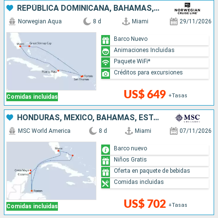
REPÚBLICA DOMINICANA, BAHAMAS, ESTADOS UNIDOS
Norwegian Aqua
8 d
Miami
29/11/2026
Barco Nuevo
Animaciones Incluidas
Paquete WiFi*
Créditos para excursiones
US$ 649
+Tasas
Comidas incluidas
HONDURAS, MÉXICO, BAHAMAS, ESTADOS UNIDOS
MSC World America
8 d
Miami
07/11/2026
Barco nuevo
Niños Gratis
Oferta en paquete de bebidas
Comidas incluidas
US$ 702
+Tasas
Comidas incluidas