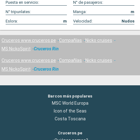
Puesta en servicio:
N° de pasajeros:
N° tripunlates:
Manga:
m
Eslora:
m
Velocidad:
Nudos
Cruceros www.cruceros.pe
Compañías
Nicko cruises
MS NickoSpirit
Cruceros Rin
Cruceros www.cruceros.pe
Compañías
Nicko cruises
MS NickoSpirit
Cruceros Rin
Barcos más populares
MSC World Europa
Icon of the Seas
Costa Toscana
Cruceros.pe