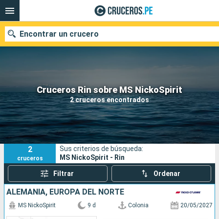
Encontrar un crucero
Nuestros destinos
Cruceros Rin sobre MS NickoSpirit
2 cruceros encontrados
Fecha de salida
Puertos
Compañías
2
Sus criterios de búsqueda:
Buscar
MS NickoSpirit - Rin
cruceros
Filtrar
Ordenar
ALEMANIA, EUROPA DEL NORTE
MS NickoSpirit
9 d
Colonia
20/05/2027