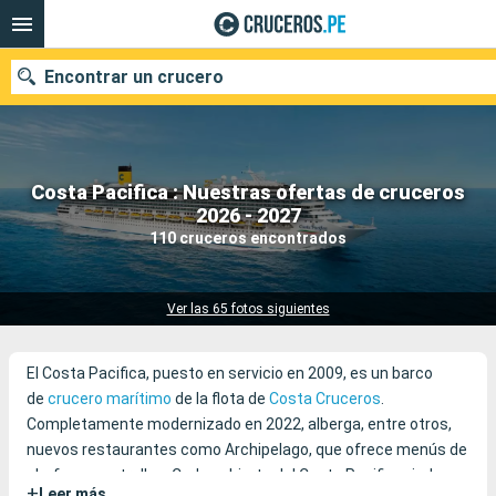
Encontrar un crucero
Costa Pacifica : Nuestras ofertas de cruceros
Nuestros destinos
2026 - 2027
110 cruceros encontrados
Fecha de salida
Puertos
Compañías
Ver las 65 fotos siguientes
Buscar
El Costa Pacifica, puesto en servicio en 2009, es un barco
de
crucero marítimo
de la flota de
Costa Cruceros
.
Completamente modernizado en 2022, alberga, entre otros,
nuevos restaurantes como Archipelago, que ofrece menús de
chefs con estrellas. Cada cubierta del Costa Pacifica rinde
+
Leer más