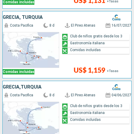
US$ 1,131
+Tasas
Comidas incluidas
GRECIA, TURQUÍA
Costa Pacifica
8 d
El Pireo Atenas
16/07/2027
Club de niños gratis desde los 3
Gastronomía italiana
Comidas incluidas
US$ 1,159
+Tasas
Comidas incluidas
GRECIA,TURQUÍA
Costa Pacifica
8 d
El Pireo Atenas
04/06/2027
Club de niños gratis desde los 3
Gastronomía italiana
Comidas incluidas