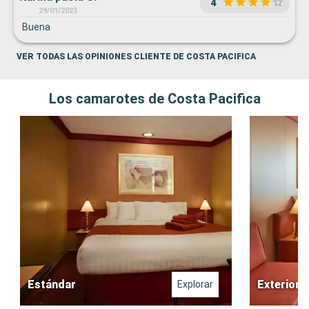
4
Caribes... el médico a bordo solo hablaba italiano por
29/01/2023
ejemplo...
Buena
VER TODAS LAS OPINIONES CLIENTE DE COSTA PACIFICA
Los camarotes de Costa Pacifica
Estándar
Exterior
Explorar