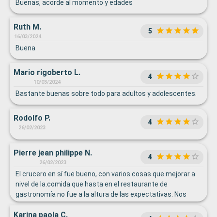
Buenas, acorde al momento y edades
Ruth M.
5
16/03/2024
Buena
Mario rigoberto L.
4
10/03/2024
Bastante buenas sobre todo para adultos y adolescentes.
Rodolfo P.
4
26/02/2023
Pierre jean philippe N.
4
26/02/2023
El crucero en sí fue bueno, con varios cosas que mejorar a
nivel de la.comida que hasta en el restaurante de
gastronomía no fue a la altura de las expectativas. Nos
hemos cruzado con algunos miembros del equipo de Costa
Karina paola C.
que ni hablaban inglés o español en un crucero en los