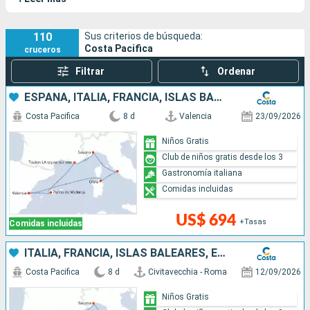
homenaje a un músico famoso y la música está en el corazón
de la experiencia: déjate llevar por un musical en la noche o por
un espectáculo cautivador en el teatro. Sus sister-ships son
110
Sus criterios de búsqueda:
Costa Pacifica
cruceros
el
Costa Serena
, el
Costa Favolosa
y el
Costa Fascinosa
.
Filtrar
Ordenar
ESPAÑA, ITALIA, FRANCIA, ISLAS BALEARES
Costa Pacifica
8 d
Valencia
23/09/2026
Niños Gratis
Club de niños gratis desde los 3
Gastronomía italiana
Comidas incluidas
US$ 694
+Tasas
Comidas incluidas
ITALIA, FRANCIA, ISLAS BALEARES, ESPAÑA
Costa Pacifica
8 d
Civitavecchia - Roma
12/09/2026
Niños Gratis