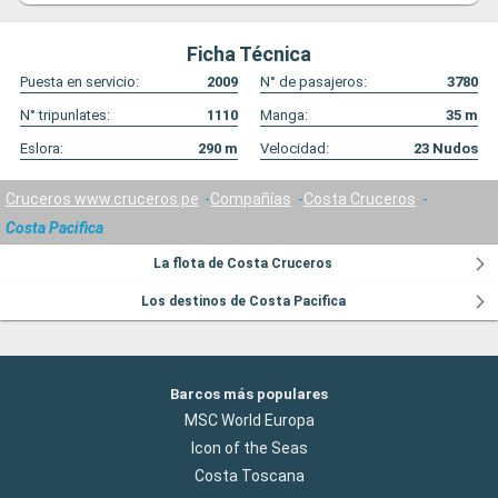
Ficha Técnica
Puesta en servicio:
2009
N° de pasajeros:
3780
N° tripunlates:
1110
Manga:
35
m
Eslora:
290
m
Velocidad:
23
Nudos
Cruceros www.cruceros.pe
Compañías
Costa Cruceros
Costa Pacifica
La flota de Costa Cruceros
Los destinos de Costa Pacifica
Barcos más populares
MSC World Europa
Icon of the Seas
Costa Toscana