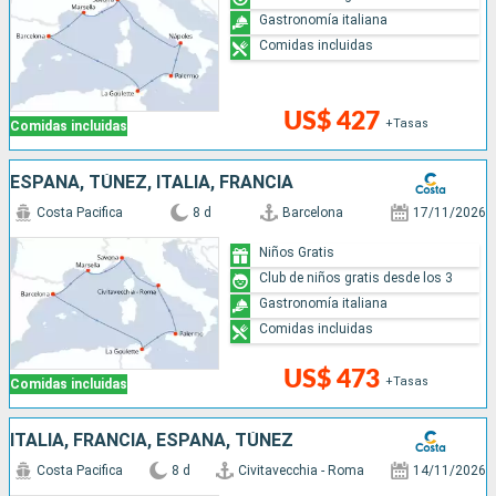
Gastronomía italiana
Comidas incluidas
US$ 427
+Tasas
Comidas incluidas
ESPAÑA, TÚNEZ, ITALIA, FRANCIA
Costa Pacifica
8 d
Barcelona
17/11/2026
Niños Gratis
Club de niños gratis desde los 3
Gastronomía italiana
Comidas incluidas
US$ 473
+Tasas
Comidas incluidas
ITALIA, FRANCIA, ESPAÑA, TÚNEZ
Costa Pacifica
8 d
Civitavecchia - Roma
14/11/2026