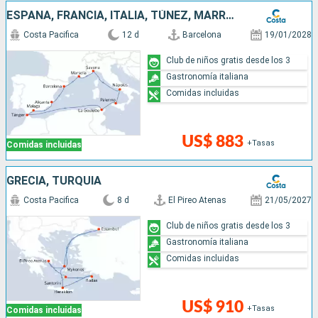
ESPAÑA, FRANCIA, ITALIA, TÚNEZ, MARRUECOS
Costa Pacifica
12 d
Barcelona
19/01/2028
Club de niños gratis desde los 3
Gastronomía italiana
Comidas incluidas
US$ 883
+Tasas
Comidas incluidas
GRECIA, TURQUÍA
Costa Pacifica
8 d
El Pireo Atenas
21/05/2027
Club de niños gratis desde los 3
Gastronomía italiana
Comidas incluidas
US$ 910
+Tasas
Comidas incluidas