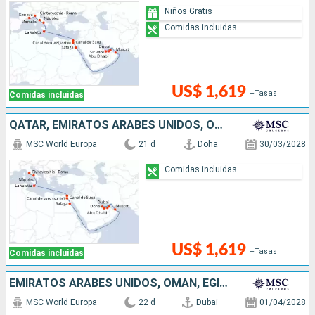
Niños Gratis
Comidas incluidas
US$ 1,619
+Tasas
Comidas incluidas
QATAR, EMIRATOS ÁRABES UNIDOS, OMAN, EGIPTO, MALTA, ITALIA
MSC World Europa
21 d
Doha
30/03/2028
Comidas incluidas
US$ 1,619
+Tasas
Comidas incluidas
EMIRATOS ÁRABES UNIDOS, OMAN, EGIPTO, MALTA, ITALIA, FRANCIA, ESPAÑA
MSC World Europa
22 d
Dubai
01/04/2028