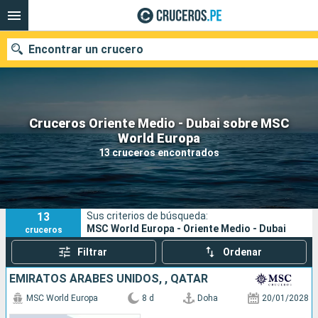
Encontrar un crucero
Cruceros Oriente Medio - Dubai sobre MSC
Nuestros destinos
World Europa
13 cruceros encontrados
Fecha de salida
Puertos
Compañías
13
Sus criterios de búsqueda:
Buscar
MSC World Europa - Oriente Medio - Dubai
cruceros
Filtrar
Ordenar
EMIRATOS ÁRABES UNIDOS, , QATAR
MSC World Europa
8 d
Doha
20/01/2028