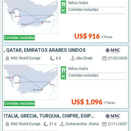
Niños Gratis
Comidas incluidas
US$ 916
+Tasas
Comidas incluidas
, QATAR, EMIRATOS ÁRABES UNIDOS
MSC World Europa
8 d
Abu Dhabi
27/03/2028
Niños Gratis
Comidas incluidas
US$ 1,096
+Tasas
Comidas incluidas
ITALIA, GRECIA, TURQUÍA, CHIPRE, EGIPTO, OMAN, QATAR, EMIRATOS ÁRABES UNIDOS
MSC World Europa
21 d
Civitavecchia - Roma
21/11/2027