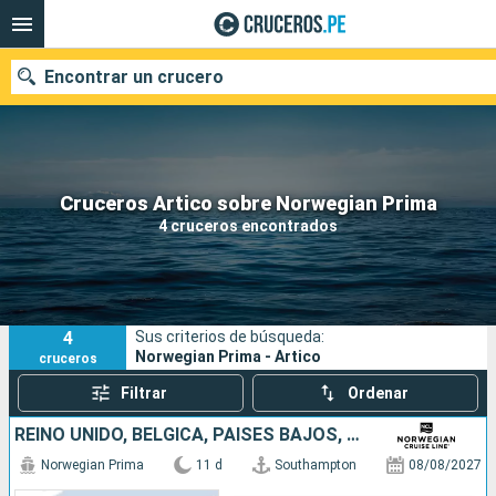
Encontrar un crucero
Nuestros destinos
Cruceros Artico sobre Norwegian Prima
4 cruceros encontrados
Fecha de salida
Puertos
Compañías
4
Sus criterios de búsqueda:
Buscar
Norwegian Prima - Artico
cruceros
Filtrar
Ordenar
REINO UNIDO, BÉLGICA, PAISES BAJOS, NORUEGA, ISLANDIA
Norwegian Prima
11 d
Southampton
08/08/2027