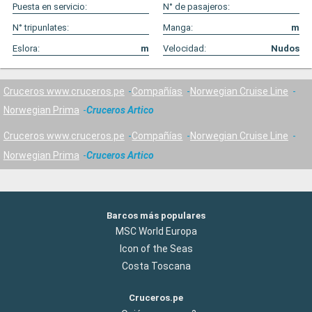
Puesta en servicio:
N° de pasajeros:
N° tripunlates:
Manga:
m
Eslora:
m
Velocidad:
Nudos
Cruceros www.cruceros.pe
Compañías
Norwegian Cruise Line
Norwegian Prima
Cruceros Artico
Cruceros www.cruceros.pe
Compañías
Norwegian Cruise Line
Norwegian Prima
Cruceros Artico
Barcos más populares
MSC World Europa
Icon of the Seas
Costa Toscana
Cruceros.pe