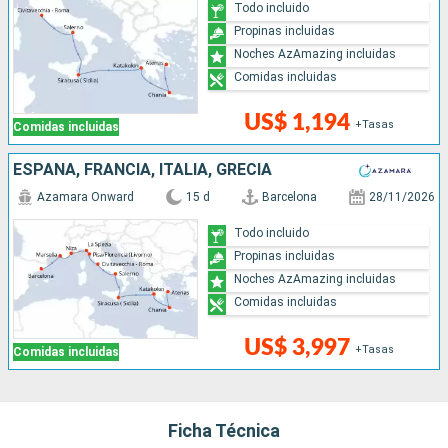
Todo incluido
Propinas incluidas
Noches AzAmazing incluidas
Comidas incluidas
US$ 1,194
+Tasas
Comidas incluidas
ESPAÑA, FRANCIA, ITALIA, GRECIA
Azamara Onward
15 d
Barcelona
28/11/2026
Todo incluido
Propinas incluidas
Noches AzAmazing incluidas
Comidas incluidas
US$ 3,997
+Tasas
Comidas incluidas
Ficha Técnica