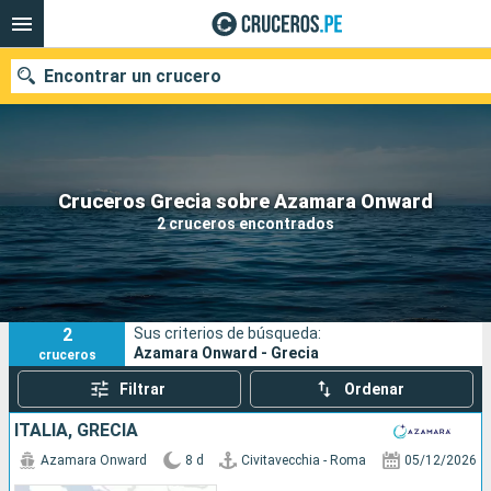
Encontrar un crucero
Nuestros destinos
Cruceros Grecia sobre Azamara Onward
2 cruceros encontrados
Fecha de salida
Puertos
Compañías
2
Sus criterios de búsqueda:
Buscar
Azamara Onward - Grecia
cruceros
Filtrar
Ordenar
ITALIA, GRECIA
Azamara Onward
8 d
Civitavecchia - Roma
05/12/2026