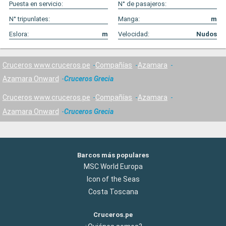
Puesta en servicio:
N° de pasajeros:
N° tripunlates:
Manga:
m
Eslora:
m
Velocidad:
Nudos
Cruceros www.cruceros.pe
Compañías
Azamara
Azamara Onward
Cruceros Grecia
Cruceros www.cruceros.pe
Compañías
Azamara
Azamara Onward
Cruceros Grecia
Barcos más populares
MSC World Europa
Icon of the Seas
Costa Toscana
Cruceros.pe