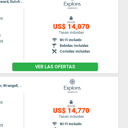
Itinerario : Vancouver, Ketchikán, Hoonah, Juneau, Sitka, Prince Rupert, Vancouver, Ketchikán, Seward, Dutch Harbour, Kushiro, aomori, Hakodate, Tokyo
II
desde
US$ 14,070
Tasas incluidas
r
Wi-Fi incluido
28
Bebidas Incluidas
Comidas incluidas
VER LAS OFERTAS
Itinerario : Tokyo, aomori, Kushiro, Dutch Harbour, Seward, Valdez, Sitka, Victoria - SC, Vancouver, Wrangell, Juneau, Skagway, Ketchikán, Vancouver
II
desde
US$ 14,770
Tasas incluidas
Wi-Fi incluido
28