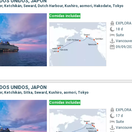
DOS UNIDOS, JAPÓN
ver, Ketchikán, Seward, Dutch Harbour, Kushiro, aomori, Hakodate, Tokyo
Comidas incluidas
EXPLORA I
18 d
Suite
Vancouve
09/09/20
DOS UNIDOS, JAPÓN
er, Ketchikán, Sitka, Seward, Kushiro, aomori, Tokyo
Comidas incluidas
EXPLORA I
17 d
Suite
Vancouve