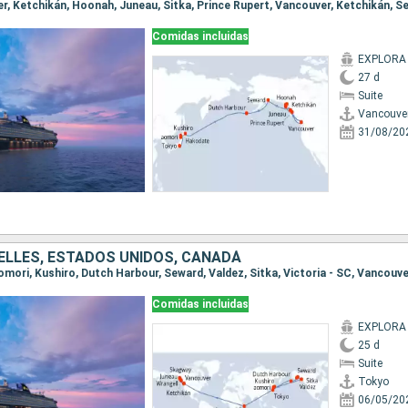
Comidas incluidas
EXPLORA I
27 d
Suite
Vancouve
31/08/20
ELLES, ESTADOS UNIDOS, CANADÁ
Comidas incluidas
EXPLORA I
25 d
Suite
Tokyo
06/05/20