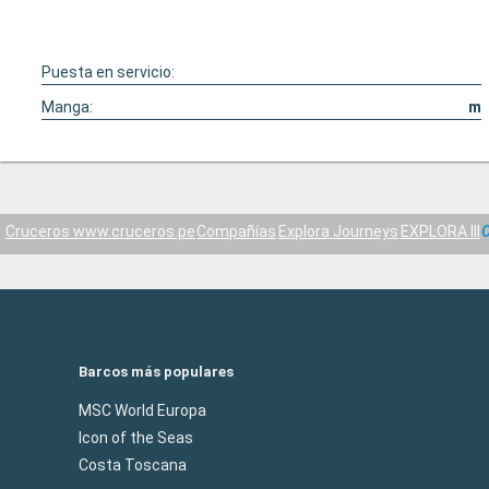
Puesta en servicio:
Manga:
m
Cruceros www.cruceros.pe
Compañías
Explora Journeys
EXPLORA III
C
Barcos más populares
MSC World Europa
Icon of the Seas
Costa Toscana