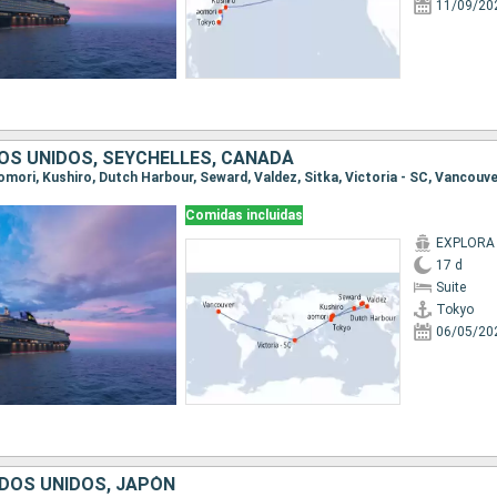
11/09/20
OS UNIDOS, SEYCHELLES, CANADÁ
aomori, Kushiro, Dutch Harbour, Seward, Valdez, Sitka, Victoria - SC, Vancouv
Comidas incluidas
EXPLORA I
17 d
Suite
Tokyo
06/05/20
DOS UNIDOS, JAPÓN