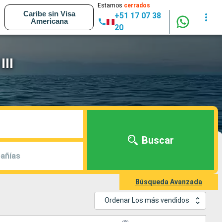
Estamos
cerrados
Caribe sin Visa
+51 17 07 38
Americana
20
III
Buscar
añías
Búsqueda Avanzada
Ordenar Los más vendidos