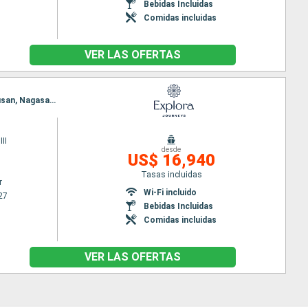
Bebidas Incluidas
Comidas incluidas
VER LAS OFERTAS
Itinerario : Vancouver, Ketchikán, Sitka, Seward, Kushiro, aomori, Tokyo, Shimizu, Kobe, Kochi, Busan, Nagasaki, Kagoshima, Tokyo
II
desde
US$ 16,940
Tasas incluidas
r
Wi-Fi incluido
27
Bebidas Incluidas
Comidas incluidas
VER LAS OFERTAS