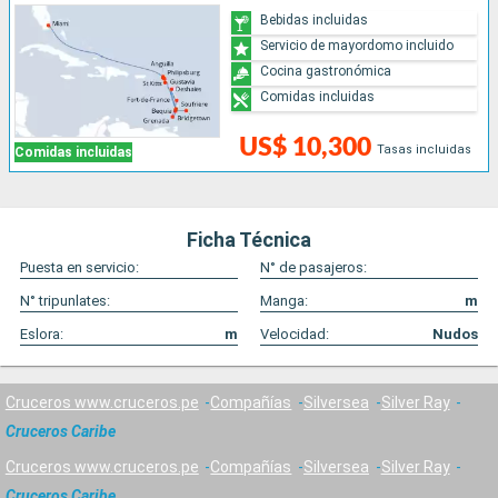
Bebidas incluidas
Servicio de mayordomo incluido
Cocina gastronómica
Comidas incluidas
US$ 10,300
Tasas incluidas
Comidas incluidas
Ficha Técnica
Puesta en servicio:
N° de pasajeros:
N° tripunlates:
Manga:
m
Eslora:
m
Velocidad:
Nudos
Cruceros www.cruceros.pe
Compañías
Silversea
Silver Ray
Cruceros Caribe
Cruceros www.cruceros.pe
Compañías
Silversea
Silver Ray
Cruceros Caribe