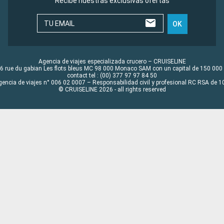
Recibe nuestras exclusivas ofertas
TU EMAIL
OK
Agencia de viajes especializada crucero – CRUISELINE
6 rue du gabian Les flots bleus MC 98 000 Monaco SAM con un capital de 150 000
contact tel : (00) 377 97 97 84 50
gencia de viajes n° 006 02 0007 – Responsabilidad civil y profesional RC RSA de
© CRUISELINE 2026 - all rights reserved