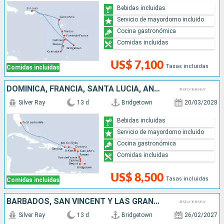
Bebidas incluidas
Servicio de mayordomo incluido
Cocina gastronómica
Comidas incluidas
US$ 7,100
Tasas incluidas
Comidas incluidas
DOMINICA, FRANCIA, SANTA LUCIA, ANTIGUA Y BARBUDA, BARBADOS, ESTADOS UNIDOS, SAN VINCENT Y LAS GRANADINAS, PUERTO RICO
Silver Ray
13 d
Bridgetown
20/03/2028
Bebidas incluidas
Servicio de mayordomo incluido
Cocina gastronómica
Comidas incluidas
US$ 8,500
Tasas incluidas
Comidas incluidas
BARBADOS, SAN VINCENT Y LAS GRANADINAS, GRENADA, SANTA LUCIA, ANTIGUA Y BARBUDA, SAN MARTÍN, FRANCIA, , ESTADOS UNIDOS
Silver Ray
13 d
Bridgetown
26/02/2027