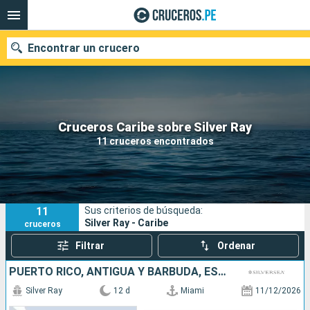
Encontrar un crucero
Nuestros destinos
Cruceros Caribe sobre Silver Ray
11 cruceros encontrados
Fecha de salida
Puertos
Compañías
11
Sus criterios de búsqueda:
Buscar
Silver Ray - Caribe
cruceros
Filtrar
Ordenar
PUERTO RICO, ANTIGUA Y BARBUDA, ESTADOS UNIDOS, FRANCIA,
Silver Ray
12 d
Miami
11/12/2026