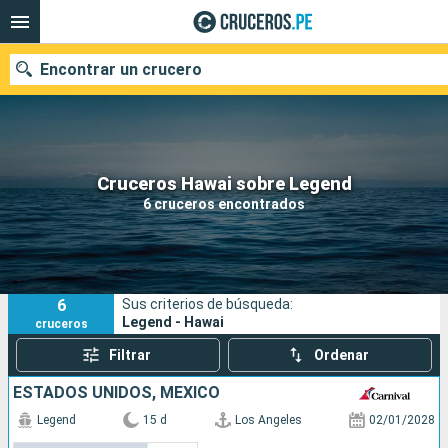
Encontrar un crucero
Nuestros destinos
Cruceros Hawai sobre Legend
6 cruceros encontrados
Fecha de salida
Puertos
Compañías
6
Sus criterios de búsqueda:
Buscar
Legend - Hawai
cruceros
Filtrar
Ordenar
ESTADOS UNIDOS, MÉXICO
Legend
15 d
Los Angeles
02/01/2028