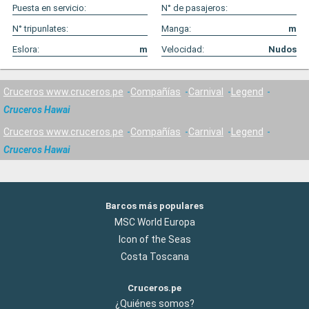
Puesta en servicio:
N° de pasajeros:
N° tripunlates:
Manga:
m
Eslora:
m
Velocidad:
Nudos
Cruceros www.cruceros.pe
Compañías
Carnival
Legend
Cruceros Hawai
Cruceros www.cruceros.pe
Compañías
Carnival
Legend
Cruceros Hawai
Barcos más populares
MSC World Europa
Icon of the Seas
Costa Toscana
Cruceros.pe
¿Quiénes somos?