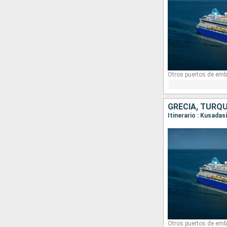
Otros puertos de emb
GRECIA, TURQU
Itinerario : Kusadas
Otros puertos de emb