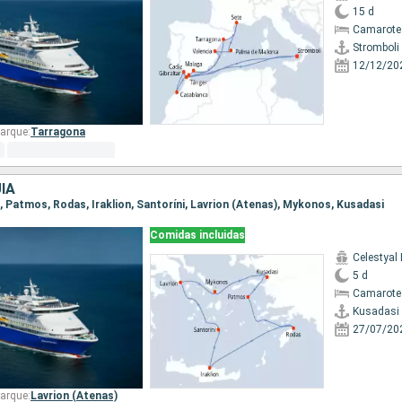
15 d
Camarote
Stromboli
12/12/20
arque:
Tarragona
ÍA
i, Patmos, Rodas, Iraklion, Santoríni, Lavrion (Atenas), Mykonos, Kusadasi
Comidas incluidas
Celestyal
5 d
Camarote
Kusadasi
27/07/20
arque:
Lavrion (Atenas)