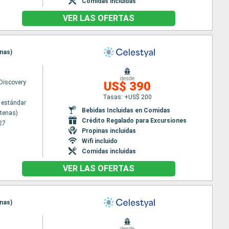
Comidas incluidas
VER LAS OFERTAS
enas)
desde
 Discovery
US$ 390
Tasas: +US$ 200
 estándar
Bebidas Incluidas en Comidas
Atenas)
Crédito Regalado para Excursiones
27
Propinas incluidas
Wifi incluido
Comidas incluidas
VER LAS OFERTAS
enas)
desde