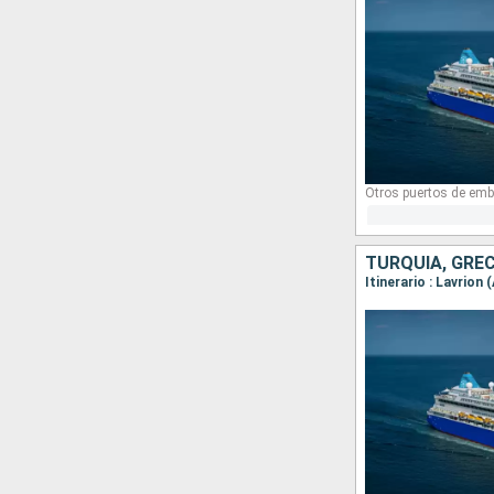
Otros puertos de emb
TURQUÍA, GREC
Itinerario : Lavrio