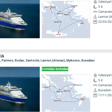
Celestyal
5 d
Camarote
Lavrion (
22/03/20
IA
si, Patmos, Rodas, Santoríni, Lavrion (Atenas), Mykonos, Kusadasi
Comidas incluidas
Celestyal
5 d
Camarote 
Kusadasi
17/11/20