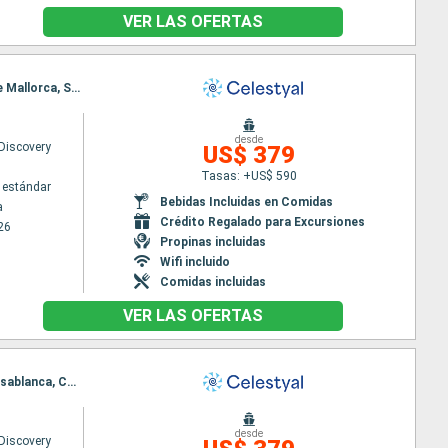
VER LAS OFERTAS
Itinerario : Tarragona, Malaga, Gibraltar, Casablanca, Cadiz, Stromboli, Tánger, Valencia, Palma de Mallorca, Sete, Tarragona
desde
 Discovery
US$ 379
Tasas: +US$ 590
 estándar
Bebidas Incluidas en Comidas
a
Crédito Regalado para Excursiones
26
Propinas incluidas
Wifi incluido
Comidas incluidas
VER LAS OFERTAS
Itinerario : Stromboli, Tánger, Valencia, Palma de Mallorca, Sete, Tarragona, Malaga, Gibraltar, Casablanca, Cadiz, Stromboli
desde
 Discovery