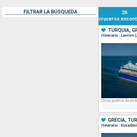
FILTRAR LA BÚSQUEDA
26
cruceros
encont
TURQUÍA, G
Itinerario : Lavrion
Otros puertos de emb
GRECIA, TU
Itinerario : Kusadas