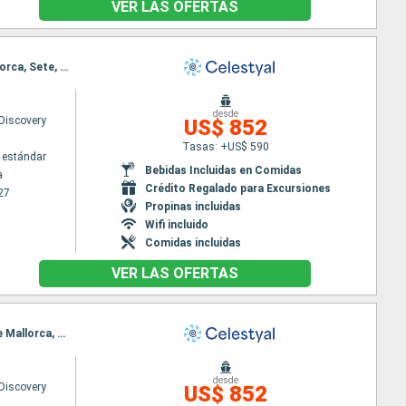
VER LAS OFERTAS
Itinerario : Tarragona, Malaga, Gibraltar, Melilla, Cadiz, Stromboli, Tánger, Valencia, Palma de Mallorca, Sete, Tarragona
desde
 Discovery
US$ 852
Tasas: +US$ 590
 estándar
Bebidas Incluidas en Comidas
a
Crédito Regalado para Excursiones
27
Propinas incluidas
Wifi incluido
Comidas incluidas
VER LAS OFERTAS
Itinerario : Tarragona, Malaga, Gibraltar, Casablanca, Cadiz, Stromboli, Tánger, Valencia, Palma de Mallorca, Marsella, Tarragona
desde
 Discovery
US$ 852