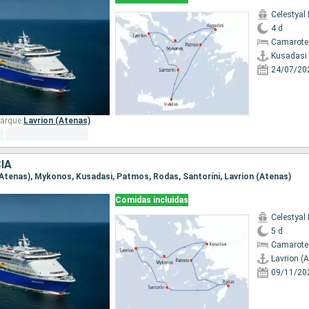
Celestyal
4 d
Camarote
Kusadasi
24/07/20
arque:
Lavrion (Atenas)
IA
n (Atenas), Mykonos, Kusadasi, Patmos, Rodas, Santoríni, Lavrion (Atenas)
Comidas incluidas
Celestyal
5 d
Camarote 
Lavrion (
09/11/20