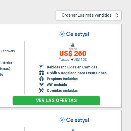
Ordenar Los más vendidos
desde
 Discovery
US$ 260
Tasas: +US$ 153
exterior
Bebidas Incluidas en Comidas
Atenas)
Crédito Regalado para Excursiones
26
Propinas incluidas
Wifi incluido
Comidas incluidas
VER LAS OFERTAS