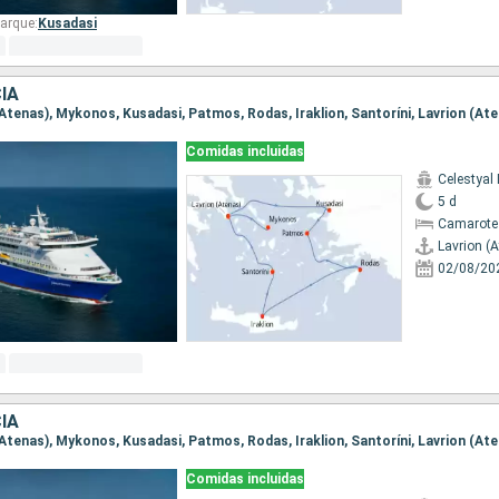
arque:
Kusadasi
IA
 (Atenas), Mykonos, Kusadasi, Patmos, Rodas, Iraklion, Santoríni, Lavrion (At
Comidas incluidas
Celestyal
5 d
Camarote
Lavrion (
02/08/20
IA
 (Atenas), Mykonos, Kusadasi, Patmos, Rodas, Iraklion, Santoríni, Lavrion (At
Comidas incluidas