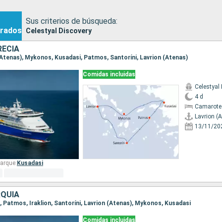
Sus criterios de búsqueda:
rados
Celestyal Discovery
RECIA
 (Atenas), Mykonos, Kusadasi, Patmos, Santoríni, Lavrion (Atenas)
Comidas incluidas
Celestyal
4 d
Camarote 
Lavrion (
13/11/20
arque:
Kusadasi
RQUÍA
i, Patmos, Iraklion, Santoríni, Lavrion (Atenas), Mykonos, Kusadasi
Comidas incluidas