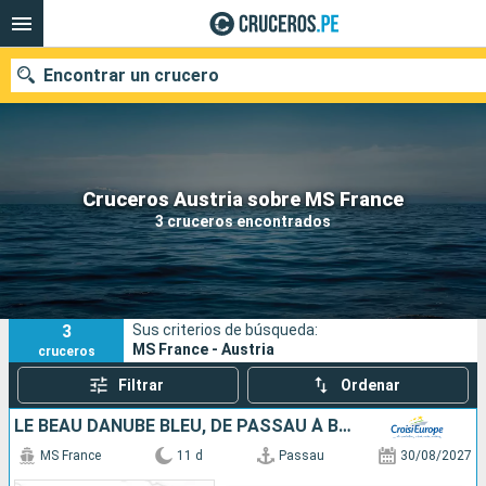
Encontrar un crucero
Nuestros destinos
Cruceros Austria sobre MS France
3 cruceros encontrados
Fecha de salida
Puertos
Compañías
3
Sus criterios de búsqueda:
Buscar
MS France - Austria
cruceros
Filtrar
Ordenar
LE BEAU DANUBE BLEU, DE PASSAU À BUDAPEST
MS France
11 d
Passau
30/08/2027