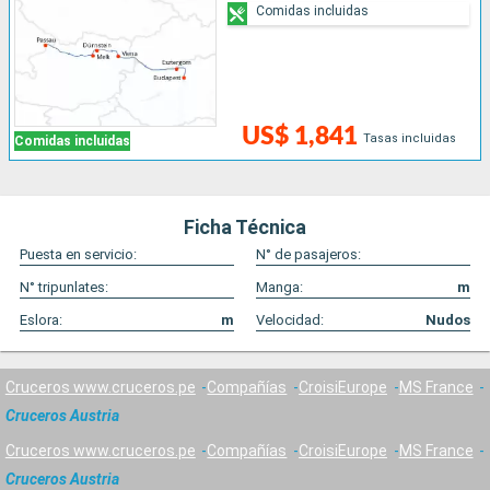
Comidas incluidas
US$ 1,841
Tasas incluidas
Comidas incluidas
Ficha Técnica
Puesta en servicio:
N° de pasajeros:
N° tripunlates:
Manga:
m
Eslora:
m
Velocidad:
Nudos
Cruceros www.cruceros.pe
Compañías
CroisiEurope
MS France
Cruceros Austria
Cruceros www.cruceros.pe
Compañías
CroisiEurope
MS France
Cruceros Austria