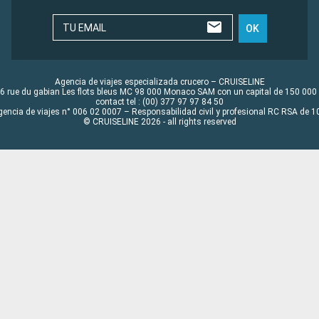
TU EMAIL
OK
Agencia de viajes especializada crucero – CRUISELINE
6 rue du gabian Les flots bleus MC 98 000 Monaco SAM con un capital de 150 000
contact tel : (00) 377 97 97 84 50
gencia de viajes n° 006 02 0007 – Responsabilidad civil y profesional RC RSA de
© CRUISELINE 2026 - all rights reserved