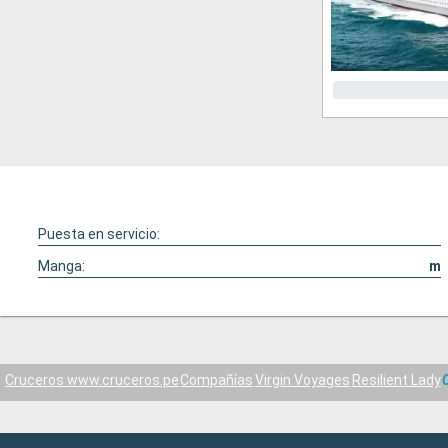
Puesta en servicio:
Manga:
m
Cruceros www.cruceros.pe
Compañías
Virgin Voyages
Resilient Lady