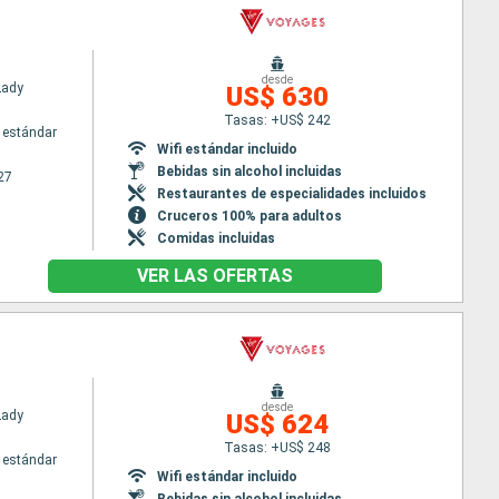
desde
Lady
US$ 630
Tasas: +US$ 242
 estándar
Wifi estándar incluido
Bebidas sin alcohol incluidas
27
Restaurantes de especialidades incluidos
Cruceros 100% para adultos
Comidas incluidas
VER LAS OFERTAS
desde
Lady
US$ 624
Tasas: +US$ 248
 estándar
Wifi estándar incluido
Bebidas sin alcohol incluidas