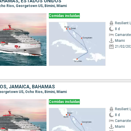
BAHAMAS, ESTADOS UNIDOS
Ocho Rios, Georgetown US, Bimini, Miami
Comidas incluidas
Resilient 
8 d
Camarote
Miami
21/02/20
OS, JAMAICA, BAHAMAS
Georgetown US, Ocho Rios, Bimini, Miami
Comidas incluidas
Resilient 
8 d
Camarote
Miami