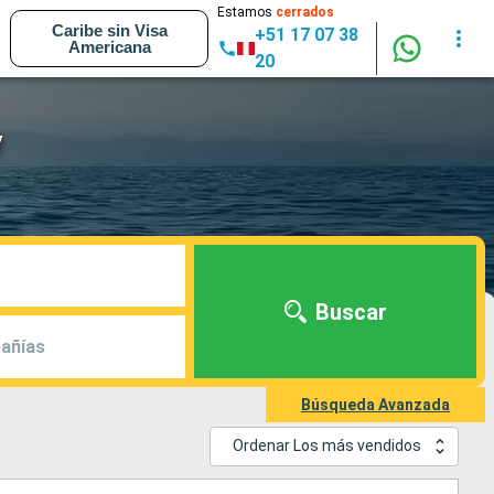
Estamos
cerrados
Caribe sin Visa
+51 17 07 38
Americana
20
y
Buscar
añías
Búsqueda Avanzada
Ordenar Los más vendidos