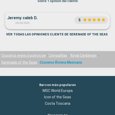
sobre 1 opinión del cliente
Jeremy caleb D.
5
30/04/2026
VER TODAS LAS OPINIONES CLIENTE DE SERENADE OF THE SEAS
Cruceros www.cruceros.pe
Compañías
Royal Caribbean
Serenade of the Seas
Cruceros Riviera Mexicana
Barcos más populares
MSC World Europa
Icon of the Seas
Costa Toscana