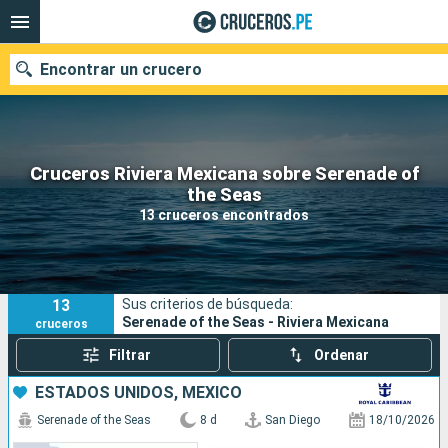
Encontrar un crucero
Cruceros Riviera Mexicana sobre Serenade of
Nuestros destinos
the Seas
13 cruceros encontrados
Fecha de salida
Puertos
Compañías
13
Sus criterios de búsqueda:
Buscar
Serenade of the Seas - Riviera Mexicana
cruceros
Filtrar
Ordenar
ESTADOS UNIDOS, MÉXICO
Serenade of the Seas
8 d
San Diego
18/10/2026