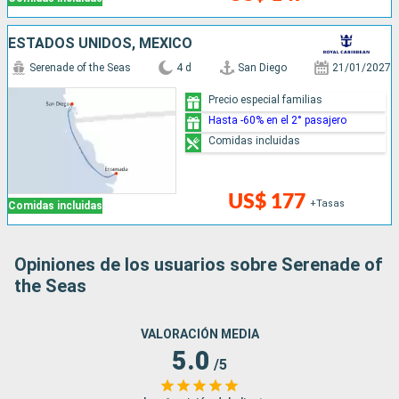
ESTADOS UNIDOS, MÉXICO
Serenade of the Seas
4 d
San Diego
21/01/2027
Precio especial familias
Hasta -60% en el 2° pasajero
Comidas incluidas
US$ 177
+Tasas
Comidas incluidas
Opiniones de los usuarios sobre Serenade of
the Seas
VALORACIÓN MEDIA
5.0
/5