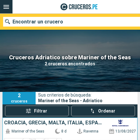
Encontrar un crucero
Nuestros destinos
Cruceros Adriatico sobre Mariner of the Seas
2 cruceros encontrados
Fecha de salida
Puertos
Compañías
2
Sus criterios de búsqueda:
Buscar
Mariner of the Seas - Adriatico
cruceros
Filtrar
Ordenar
CROACIA, GRECIA, MALTA, ITALIA, ESPAÑA
Mariner of the Seas
8 d
Ravenna
13/08/2027