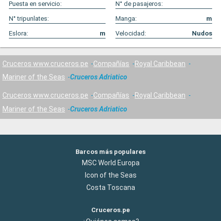
Puesta en servicio:
N° de pasajeros:
N° tripunlates:
Manga:
m
Eslora:
m
Velocidad:
Nudos
Cruceros www.cruceros.pe
Compañías
Royal Caribbean
Mariner of the Seas
Cruceros Adriatico
Cruceros www.cruceros.pe
Compañías
Royal Caribbean
Mariner of the Seas
Cruceros Adriatico
Barcos más populares
MSC World Europa
Icon of the Seas
Costa Toscana
Cruceros.pe