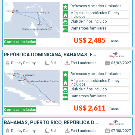
Refrescos y helados ilimitados
Mágicos espectáculos Disney
incluidos
Club de niños incluido
Camarotes familiares
US$ 2,485
+Tasas
Comidas incluidas
REPÚBLICA DOMINICANA, BAHAMAS, ESTADOS UNIDOS
Disney Destiny
8 d
Fort Lauderdale
06/02/2027
Refrescos y helados ilimitados
Mágicos espectáculos Disney
incluidos
Club de niños incluido
Camarotes familiares
US$ 2,611
+Tasas
Comidas incluidas
BAHAMAS, PUERTO RICO, REPÚBLICA DOMINICANA, ESTADOS UNIDOS
Disney Destiny
8 d
Fort Lauderdale
07/08/2027