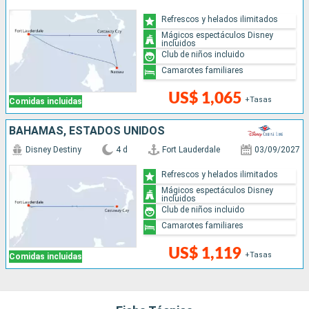
Refrescos y helados ilimitados
Mágicos espectáculos Disney
incluidos
Club de niños incluido
Camarotes familiares
US$ 1,065
+Tasas
Comidas incluidas
BAHAMAS, ESTADOS UNIDOS
Disney Destiny
4 d
Fort Lauderdale
03/09/2027
Refrescos y helados ilimitados
Mágicos espectáculos Disney
incluidos
Club de niños incluido
Camarotes familiares
US$ 1,119
+Tasas
Comidas incluidas