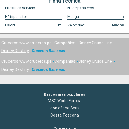
Ficha Técnica
Puesta en servicio:
N° de pasajeros:
N° tripunlates:
Manga:
m
Eslora:
m
Velocidad:
Nudos
Cruceros www.cruceros.pe
Compañías
Disney Cruise Line
Disney Destiny
Cruceros Bahamas
Cruceros www.cruceros.pe
Compañías
Disney Cruise Line
Disney Destiny
Cruceros Bahamas
Barcos más populares
MSC World Europa
Icon of the Seas
Costa Toscana
Cruceros.pe