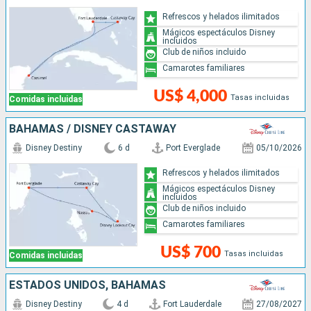
Refrescos y helados ilimitados
Mágicos espectáculos Disney
incluidos
Club de niños incluido
Camarotes familiares
US$ 4,000
Tasas incluidas
Comidas incluidas
BAHAMAS / DISNEY CASTAWAY
Disney Destiny
6 d
Port Everglade
05/10/2026
Refrescos y helados ilimitados
Mágicos espectáculos Disney
incluidos
Club de niños incluido
Camarotes familiares
US$ 700
Tasas incluidas
Comidas incluidas
ESTADOS UNIDOS, BAHAMAS
Disney Destiny
4 d
Fort Lauderdale
27/08/2027