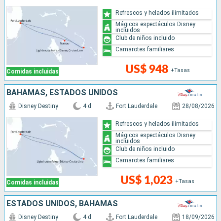
Refrescos y helados ilimitados
Mágicos espectáculos Disney
incluidos
Club de niños incluido
Camarotes familiares
US$ 948
+Tasas
Comidas incluidas
BAHAMAS, ESTADOS UNIDOS
Disney Destiny
4 d
Fort Lauderdale
28/08/2026
Refrescos y helados ilimitados
Mágicos espectáculos Disney
incluidos
Club de niños incluido
Camarotes familiares
US$ 1,023
+Tasas
Comidas incluidas
ESTADOS UNIDOS, BAHAMAS
Disney Destiny
4 d
Fort Lauderdale
18/09/2026