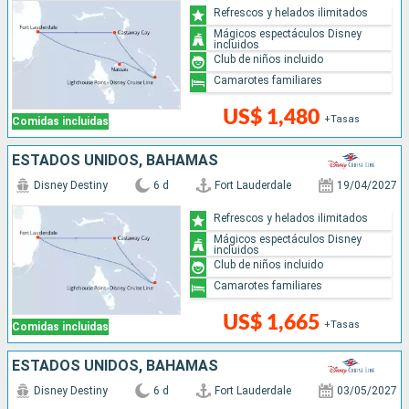
Refrescos y helados ilimitados
Mágicos espectáculos Disney
incluidos
Club de niños incluido
Camarotes familiares
US$ 1,480
+Tasas
Comidas incluidas
ESTADOS UNIDOS, BAHAMAS
Disney Destiny
6 d
Fort Lauderdale
19/04/2027
Refrescos y helados ilimitados
Mágicos espectáculos Disney
incluidos
Club de niños incluido
Camarotes familiares
US$ 1,665
+Tasas
Comidas incluidas
ESTADOS UNIDOS, BAHAMAS
Disney Destiny
6 d
Fort Lauderdale
03/05/2027