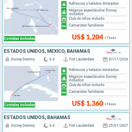
Refrescos y helados ilimitados
Mágicos espectáculos Disney
incluidos
Club de niños incluido
Camarotes familiares
US$ 1,204
+Tasas
Comidas incluidas
ESTADOS UNIDOS, MÉXICO, BAHAMAS
Disney Destiny
6 d
Fort Lauderdale
07/11/2026
Refrescos y helados ilimitados
Mágicos espectáculos Disney
incluidos
Club de niños incluido
Camarotes familiares
US$ 1,360
+Tasas
Comidas incluidas
ESTADOS UNIDOS, BAHAMAS
Disney Destiny
6 d
Fort Lauderdale
25/01/2027