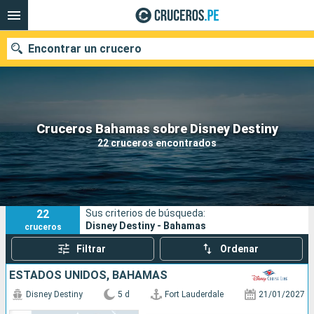
Encontrar un crucero
Nuestros destinos
Cruceros Bahamas sobre Disney Destiny
22 cruceros encontrados
Fecha de salida
Puertos
Compañías
22
Sus criterios de búsqueda:
Buscar
Disney Destiny - Bahamas
cruceros
Filtrar
Ordenar
ESTADOS UNIDOS, BAHAMAS
Disney Destiny
5 d
Fort Lauderdale
21/01/2027