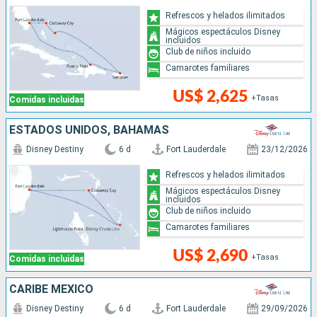
Refrescos y helados ilimitados
Mágicos espectáculos Disney
incluidos
Club de niños incluido
Camarotes familiares
US$ 2,625
+Tasas
Comidas incluidas
ESTADOS UNIDOS, BAHAMAS
Disney Destiny
6 d
Fort Lauderdale
23/12/2026
Refrescos y helados ilimitados
Mágicos espectáculos Disney
incluidos
Club de niños incluido
Camarotes familiares
US$ 2,690
+Tasas
Comidas incluidas
CARIBE MEXICO
Disney Destiny
6 d
Fort Lauderdale
29/09/2026