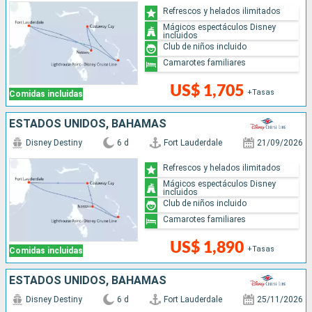
Refrescos y helados ilimitados
Mágicos espectáculos Disney
incluidos
Club de niños incluido
Camarotes familiares
US$ 1,705
+Tasas
Comidas incluidas
ESTADOS UNIDOS, BAHAMAS
Disney Destiny
6 d
Fort Lauderdale
21/09/2026
Refrescos y helados ilimitados
Mágicos espectáculos Disney
incluidos
Club de niños incluido
Camarotes familiares
US$ 1,890
+Tasas
Comidas incluidas
ESTADOS UNIDOS, BAHAMAS
Disney Destiny
6 d
Fort Lauderdale
25/11/2026