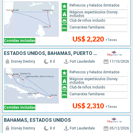
Refrescos y helados ilimitados
Mágicos espectáculos Disney
incluidos
Club de niños incluido
Camarotes familiares
US$ 2,220
+Tasas
Comidas incluidas
ESTADOS UNIDOS, BAHAMAS, PUERTO RICO, REPÚBLICA DOMINICANA
Disney Destiny
8 d
Fort Lauderdale
17/10/2026
Refrescos y helados ilimitados
Mágicos espectáculos Disney
incluidos
Club de niños incluido
Camarotes familiares
US$ 2,310
+Tasas
Comidas incluidas
BAHAMAS, ESTADOS UNIDOS
Disney Destiny
8 d
Fort Lauderdale
05/12/2026