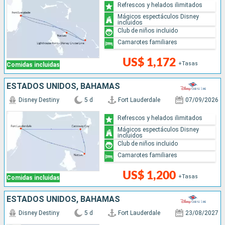
Refrescos y helados ilimitados
Mágicos espectáculos Disney
incluidos
Club de niños incluido
Camarotes familiares
US$ 1,172
+Tasas
Comidas incluidas
ESTADOS UNIDOS, BAHAMAS
Disney Destiny
5 d
Fort Lauderdale
07/09/2026
Refrescos y helados ilimitados
Mágicos espectáculos Disney
incluidos
Club de niños incluido
Camarotes familiares
US$ 1,200
+Tasas
Comidas incluidas
ESTADOS UNIDOS, BAHAMAS
Disney Destiny
5 d
Fort Lauderdale
23/08/2027