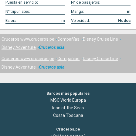
Puesta en servicio:
N° de pasajeros:
N° tripunlates:
Manga:
m
Eslora:
m
Velocidad:
Nudos
Cruceros www.cruceros.pe
Compañías
Disney Cruise Line
Disney Adventure
Cruceros asia
Cruceros www.cruceros.pe
Compañías
Disney Cruise Line
Disney Adventure
Cruceros asia
Barcos más populares
MSC World Europa
Icon of the Seas
Costa Toscana
Cruceros.pe