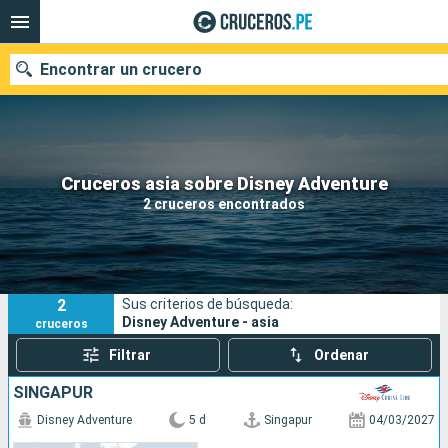
Encontrar un crucero
Nuestros destinos
Cruceros asia sobre Disney Adventure
2 cruceros encontrados
Fecha de salida
Puertos
Compañías
2
Sus criterios de búsqueda:
Buscar
Disney Adventure - asia
cruceros
Filtrar
Ordenar
SINGAPUR
Disney Adventure
5 d
Singapur
04/03/2027