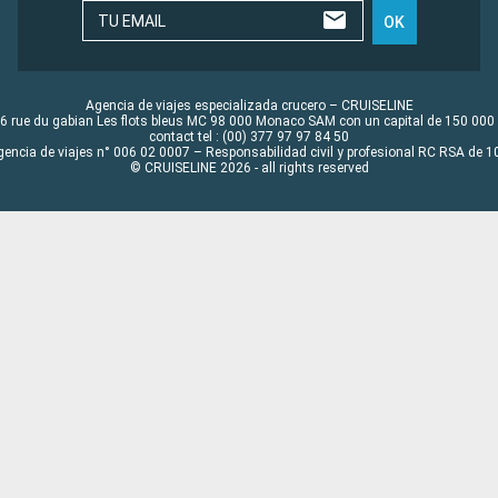
TU EMAIL
OK
Agencia de viajes especializada crucero – CRUISELINE
6 rue du gabian Les flots bleus MC 98 000 Monaco SAM con un capital de 150 000
contact tel : (00) 377 97 97 84 50
gencia de viajes n° 006 02 0007 – Responsabilidad civil y profesional RC RSA de
© CRUISELINE 2026 - all rights reserved