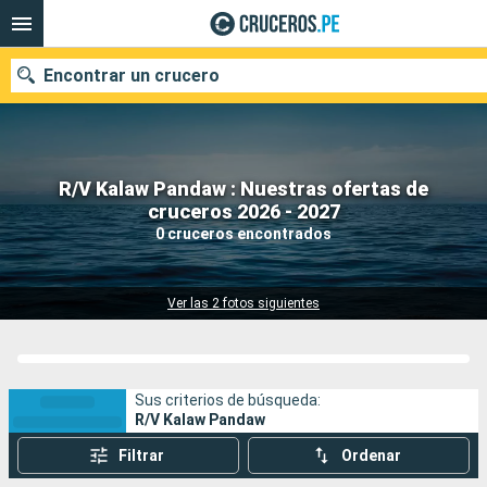
Encontrar un crucero
R/V Kalaw Pandaw : Nuestras ofertas de
Nuestros destinos
cruceros 2026 - 2027
0 cruceros encontrados
Fecha de salida
Puertos
Compañías
Ver las 2 fotos siguientes
Buscar
Sus criterios de búsqueda:
R/V Kalaw Pandaw
Filtrar
Ordenar