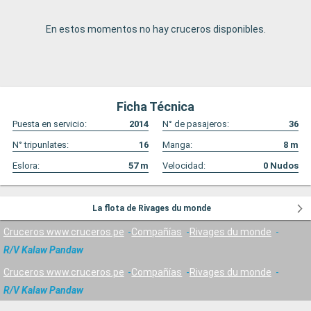
En estos momentos no hay cruceros disponibles.
Ficha Técnica
Puesta en servicio:
2014
N° de pasajeros:
36
N° tripunlates:
16
Manga:
8
m
Eslora:
57
m
Velocidad:
0
Nudos
La flota de Rivages du monde
Cruceros www.cruceros.pe
Compañías
Rivages du monde
R/V Kalaw Pandaw
Cruceros www.cruceros.pe
Compañías
Rivages du monde
R/V Kalaw Pandaw