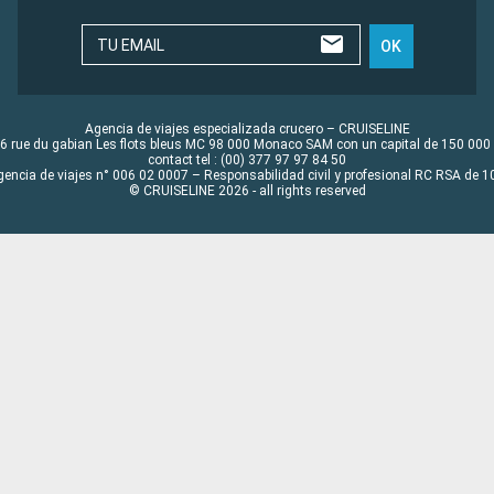
TU EMAIL
OK
Agencia de viajes especializada crucero – CRUISELINE
6 rue du gabian Les flots bleus MC 98 000 Monaco SAM con un capital de 150 000
contact tel : (00) 377 97 97 84 50
gencia de viajes n° 006 02 0007 – Responsabilidad civil y profesional RC RSA de
© CRUISELINE 2026 - all rights reserved