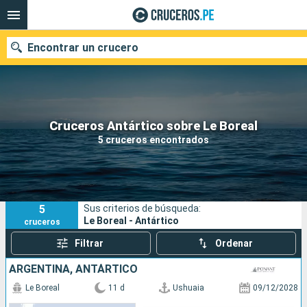
Encontrar un crucero
Nuestros destinos
Cruceros Antártico sobre Le Boreal
5 cruceros encontrados
Fecha de salida
Puertos
Compañías
5
Sus criterios de búsqueda:
Buscar
Le Boreal - Antártico
cruceros
Filtrar
Ordenar
ARGENTINA, ANTÁRTICO
Le Boreal
11 d
Ushuaia
09/12/2028