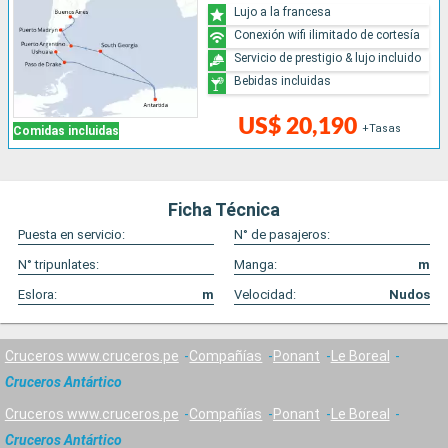
Lujo a la francesa
Conexión wifi ilimitado de cortesía
Servicio de prestigio & lujo incluido
Bebidas incluidas
US$ 20,190
+Tasas
Comidas incluidas
Ficha Técnica
Puesta en servicio:
N° de pasajeros:
N° tripunlates:
Manga:
m
Eslora:
m
Velocidad:
Nudos
Cruceros www.cruceros.pe
Compañías
Ponant
Le Boreal
Cruceros Antártico
Cruceros www.cruceros.pe
Compañías
Ponant
Le Boreal
Cruceros Antártico