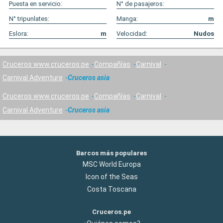
Puesta en servicio:
N° de pasajeros:
N° tripunlates:
Manga:
m
Eslora:
m
Velocidad:
Nudos
Cruceros www.cruceros.pe
Compañías
Carnival
Carnival Adventure
Cruceros asia
Cruceros www.cruceros.pe
Compañías
Carnival
Carnival Adventure
Cruceros asia
Barcos más populares
MSC World Europa
Icon of the Seas
Costa Toscana
Cruceros.pe