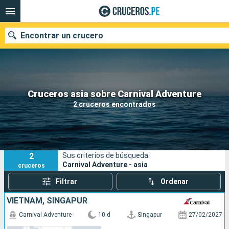
Encontrar un crucero
Nuestros destinos
Cruceros asia sobre Carnival Adventure
2 cruceros encontrados
Fecha de salida
Puertos
Compañías
2
Sus criterios de búsqueda:
Buscar
Carnival Adventure - asia
cruceros
Filtrar
Ordenar
VIETNAM, SINGAPUR
Carnival Adventure
10 d
Singapur
27/02/2027