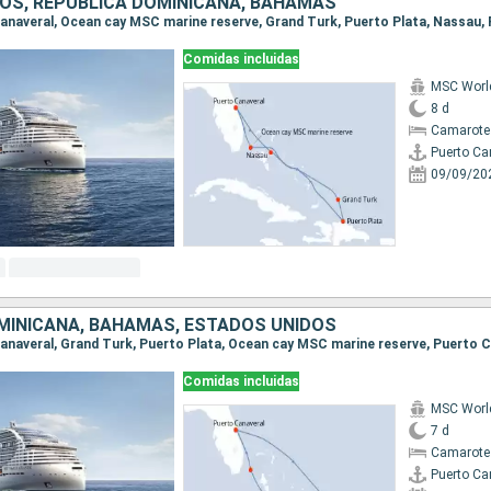
OS, REPÚBLICA DOMINICANA, BAHAMAS
Comidas incluidas
MSC World
8 d
Camarote
Puerto Ca
09/09/20
MINICANA, BAHAMAS, ESTADOS UNIDOS
 Canaveral, Grand Turk, Puerto Plata, Ocean cay MSC marine reserve, Puerto 
Comidas incluidas
MSC World
7 d
Camarote
Puerto Ca