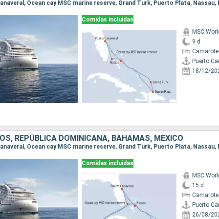
Comidas incluidas
MSC World
9 d
Camarote
Puerto Ca
18/12/20
OS, REPÚBLICA DOMINICANA, BAHAMAS, MÉXICO
Comidas incluidas
MSC World
15 d
Camarote
Puerto Ca
26/08/20