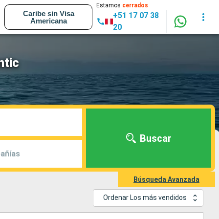
Estamos
cerrados
Caribe sin Visa
+51 17 07 38
Americana
20
ntic
Buscar
añías
Búsqueda Avanzada
Ordenar Los más vendidos