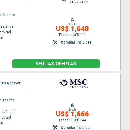
 Atlantic
desde
 estándar
US$ 1,648
naveral
Tasas: +US$ 111
28
Comidas incluidas
VER LAS OFERTAS
Itinerario : Puerto Canaveral, Ocean cay MSC marine reserve, Costa Maya, Cozumel, Nassau, Puerto Canaveral, Ocean cay MSC marine reserve, Puerto Plata, Grand Turk, Nassau, Puerto Canaveral
 Atlantic
desde
 estándar
US$ 1,666
naveral
Tasas: +US$ 144
28
Comidas incluidas