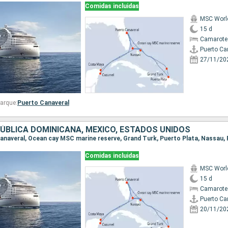
Comidas incluidas
MSC World
15 d
Camarote
Puerto Ca
27/11/20
arque:
Puerto Canaveral
ÚBLICA DOMINICANA, MÉXICO, ESTADOS UNIDOS
Comidas incluidas
MSC World
15 d
Camarote
Puerto Ca
20/11/20