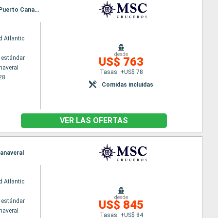
Itinerario : Puerto Canaveral, Ocean cay MSC marine reserve, Grand Turk, Puerto Plata, Nassau, Puerto Canaveral
 Atlantic
desde
 estándar
US$ 763
naveral
Tasas: +US$ 78
28
Comidas incluidas
VER LAS OFERTAS
Canaveral
 Atlantic
desde
 estándar
US$ 845
naveral
Tasas: +US$ 84