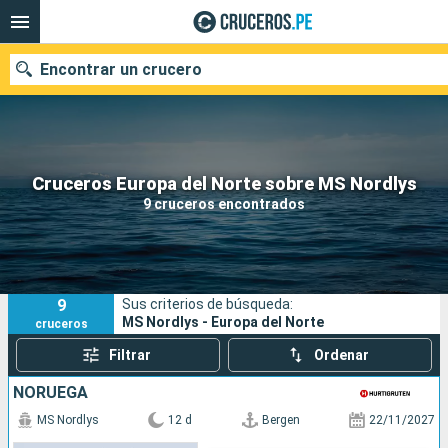
Encontrar un crucero
Nuestros destinos
Cruceros Europa del Norte sobre MS Nordlys
9 cruceros encontrados
Fecha de salida
Puertos
Compañías
9
Sus criterios de búsqueda:
Buscar
MS Nordlys - Europa del Norte
cruceros
Filtrar
Ordenar
NORUEGA
MS Nordlys
12 d
Bergen
22/11/2027