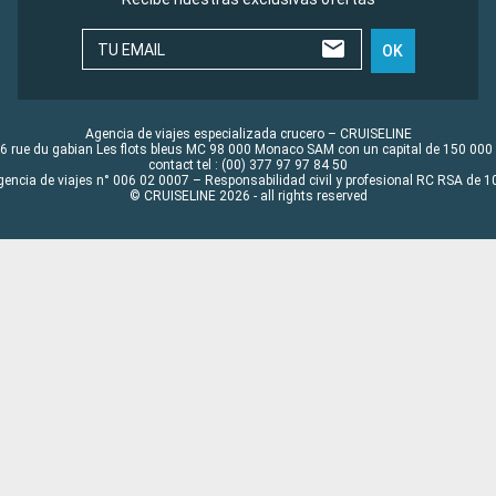
TU EMAIL
OK
Agencia de viajes especializada crucero – CRUISELINE
6 rue du gabian Les flots bleus MC 98 000 Monaco SAM con un capital de 150 000
contact tel : (00) 377 97 97 84 50
gencia de viajes n° 006 02 0007 – Responsabilidad civil y profesional RC RSA de
© CRUISELINE 2026 - all rights reserved