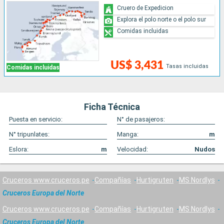
Cruero de Expedicion
Explora el polo norte o el polo sur
Comidas incluidas
US$ 3,431
Tasas incluidas
Comidas incluidas
Ficha Técnica
Puesta en servicio:
N° de pasajeros:
N° tripunlates:
Manga:
m
Eslora:
m
Velocidad:
Nudos
Cruceros www.cruceros.pe
Compañías
Hurtigruten
MS Nordlys
Cruceros Europa del Norte
Cruceros www.cruceros.pe
Compañías
Hurtigruten
MS Nordlys
Cruceros Europa del Norte