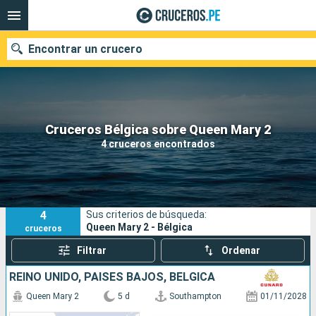
Encontrar un crucero
Nuestros destinos
Cruceros Bélgica sobre Queen Mary 2
4 cruceros encontrados
Fecha de salida
Puertos
Compañías
4
Sus criterios de búsqueda:
Buscar
Queen Mary 2 - Bélgica
cruceros
Filtrar
Ordenar
REINO UNIDO, PAISES BAJOS, BÉLGICA
Queen Mary 2
5 d
Southampton
01/11/2028