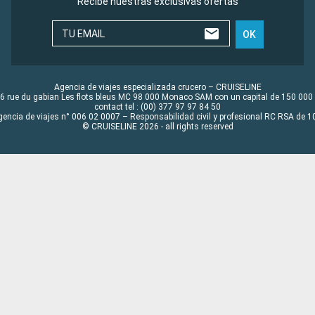
Recibe nuestras exclusivas ofertas
TU EMAIL
OK
Agencia de viajes especializada crucero – CRUISELINE
6 rue du gabian Les flots bleus MC 98 000 Monaco SAM con un capital de 150 000
contact tel : (00) 377 97 97 84 50
gencia de viajes n° 006 02 0007 – Responsabilidad civil y profesional RC RSA de
© CRUISELINE 2026 - all rights reserved