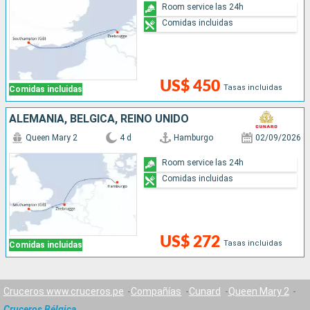
Room service las 24h
Comidas incluidas
US$ 450
Tasas incluidas
Comidas incluidas
ALEMANIA, BÉLGICA, REINO UNIDO
Queen Mary 2
4 d
Hamburgo
02/09/2026
Room service las 24h
Comidas incluidas
US$ 272
Tasas incluidas
Comidas incluidas
Cruceros www.cruceros.pe
Compañías
Cunard
Queen Mary 2
Cruceros Bélgica