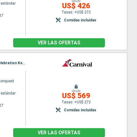
desde
 estándar
US$ 426
Tasas: +US$ 272
27
Comidas incluidas
VER LAS OFERTAS
Itinerario : Miami, San Thomas, Pointe a pitre (Guadalupe), Santa Lucia, Martinica, Philipsburg, Celebration Key, Miami
Conquest
desde
 estándar
US$ 569
Tasas: +US$ 272
27
Comidas incluidas
VER LAS OFERTAS