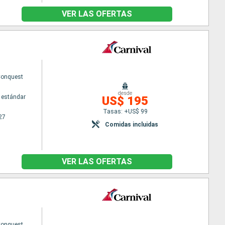
erfecto para descubrir los secretos de las antiguas civilizaciones
VER LAS OFERTAS
, Ocho Ríos, Cozumel, Belice y Bahía Mahogany, y podrá elegir
s Vírgenes, las Antillas, Dominica y las Caimán, para descubrir
rá dedicarse a explorar sus exuberantes bosques húmedos, bucear
es circuitos disponibles, realizará una travesía con escalas en
Conquest
desde
 estándar
US$ 195
Tasas: +US$ 99
27
Comidas incluidas
VER LAS OFERTAS
Conquest