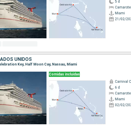
5 d
Camarote
Miami
21/02/20
TADOS UNIDOS
Celebration Key, Half Moon Cay, Nassau, Miami
Comidas incluidas
Carnival 
6 d
Camarote
Miami
02/02/20