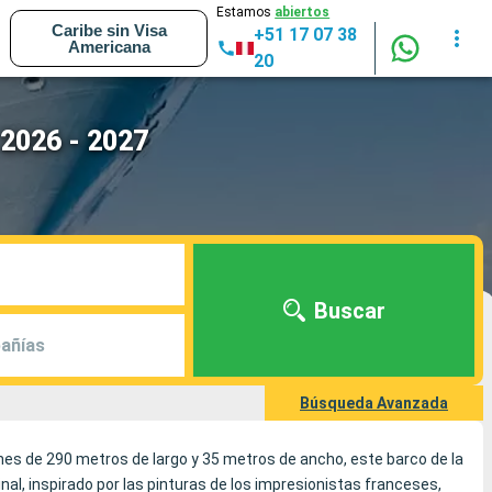
Estamos
abiertos
Caribe sin Visa
+51 17 07 38
Americana
20
 2026 - 2027
Buscar
añías
Búsqueda Avanzada
es de 290 metros de largo y 35 metros de ancho, este barco de la
nal, inspirado por las pinturas de los impresionistas franceses,