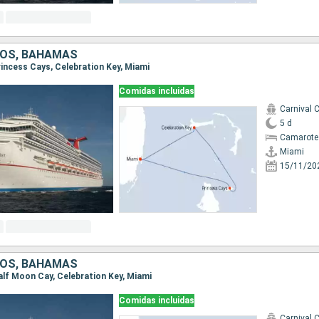
s paradisíacas con escalas culturales, con el circuito Caribe-México, p
y relax en la misma travesía. Visitará lugares como la isla Gran caimán
días.
que navegan por las aguas de Puerto Rico, República Dominicana, las isla
DOS, BAHAMAS
Princess Cays, Celebration Key, Miami
s explorados por el hombre. Su naturaleza exótica le fascinará y pod
e en sus serenas playas alejadas del mundanal ruido. Con los diferent
Comidas incluidas
sla Gran Turca, Cayo Hueso o Saint Thomas, en las Islas Vírgenes.
Carnival 
5 d
Camarote
Miami
15/11/20
DOS, BAHAMAS
Half Moon Cay, Celebration Key, Miami
Comidas incluidas
Carnival 