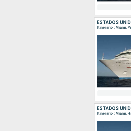
Si lo prefiere, podrá embarcarse en una ruta que combina las playa
que poblaron esas tierras, podrá combinar cultura, turismo activo 
entre una corta escapada de 5 días o unas vacaciones de hasta 9 
En la ruta del Caribe-Antillas, podrá elegir entre varios circuitos 
ESTADOS UNI
Itinerario : Miami, 
territorios igual de paradisíacos y fascinantes, pero mucho meno
para descubrir un fondo marino excepcional o simplemente relajars
puertos como Aruba, Nassau, Freeport, Willemstad, Saint George, i
ESTADOS UNI
Itinerario : Miami, 