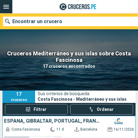
Encontrar un crucero
Cruceros Mediterráneo y sus islas sobre Costa
Nuestros destinos
Fascinosa
17 cruceros encontrados
Fecha de salida
Puertos
Compañías
17
Sus criterios de búsqueda:
Buscar
Costa Fascinosa - Mediterráneo y sus islas
cruceros
Filtrar
Ordenar
ESPAÑA, GIBRALTAR, PORTUGAL, FRANCIA, ITALIA
Costa Fascinosa
11 d
Barcelona
16/11/2026