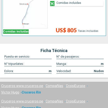
Comidas incluidas
US$ 805
Tasas incluidas
Comidas incluidas
Ficha Técnica
Puesta en servicio:
N° de pasajeros:
N° tripunlates:
Manga:
m
Eslora:
m
Velocidad:
Nudos
Cruceros www.cruceros.pe
Compañías
CroisiEurope
Victor Hugo
Cruceros Rin
Cruceros www.cruceros.pe
Compañías
CroisiEurope
Victor Hugo
Cruceros Rin