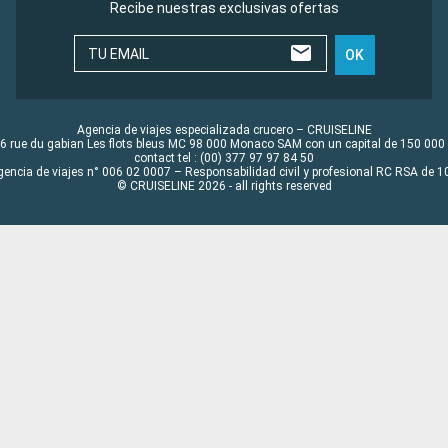
Recibe nuestras exclusivas ofertas
TU EMAIL
OK
Agencia de viajes especializada crucero – CRUISELINE
6 rue du gabian Les flots bleus MC 98 000 Monaco SAM con un capital de 150 000
contact tel : (00) 377 97 97 84 50
gencia de viajes n° 006 02 0007 – Responsabilidad civil y profesional RC RSA de
© CRUISELINE 2026 - all rights reserved