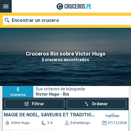
Encontrar un crucero
Nuestros destinos
Cruceros Rin sobre Victor Hugo
5 cruceros encontrados
Fecha de salida
Puertos
Compañías
5
Sus criterios de búsqueda:
Buscar
Victor Hugo - Rin
cruceros
Filtrar
Ordenar
MAGIE DE NOËL, SAVEURS ET TRADITIONS DE L'AVENT EN CROISIÈRE SUR LE RHIN
Victor Hugo
5 d
Estrasburgo
07/12/2026