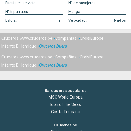
Puesta en servicio:
N° de pasajeros:
N° tripunlates:
Manga:
m
Eslora:
m
Velocidad:
Nudos
Cruceros www.cruceros.pe
Compañías
CroisiEurope
Infante D Henrique
Cruceros Duero
Cruceros www.cruceros.pe
Compañías
CroisiEurope
Infante D Henrique
Cruceros Duero
Barcos más populares
MSC World Europa
Icon of the Seas
Costa Toscana
Cruceros.pe