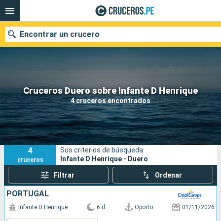
Encontrar un crucero
Nuestros destinos
Cruceros Duero sobre Infante D Henrique
4 cruceros encontrados
Fecha de salida
Puertos
Compañías
4
Sus criterios de búsqueda:
Buscar
Infante D Henrique - Duero
cruceros
Filtrar
Ordenar
PORTUGAL
Infante D Henrique
6 d
Oporto
01/11/2026