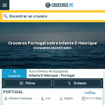
Encontrar un crucero
Nuestros destinos
Cruceros Portugal sobre Infante D Henrique
4 cruceros encontrados
Fecha de salida
Puertos
Compañías
4
Sus criterios de búsqueda:
Buscar
Infante D Henrique - Portugal
cruceros
Filtrar
Ordenar
PORTUGAL
Infante D Henrique
6 d
Oporto
01/11/2026