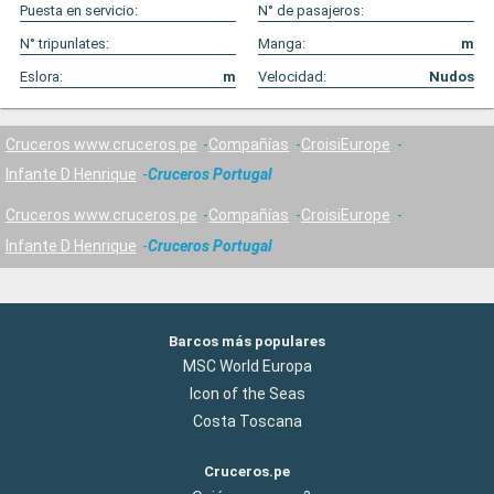
Puesta en servicio:
N° de pasajeros:
N° tripunlates:
Manga:
m
Eslora:
m
Velocidad:
Nudos
Cruceros www.cruceros.pe
Compañías
CroisiEurope
Infante D Henrique
Cruceros Portugal
Cruceros www.cruceros.pe
Compañías
CroisiEurope
Infante D Henrique
Cruceros Portugal
Barcos más populares
MSC World Europa
Icon of the Seas
Costa Toscana
Cruceros.pe