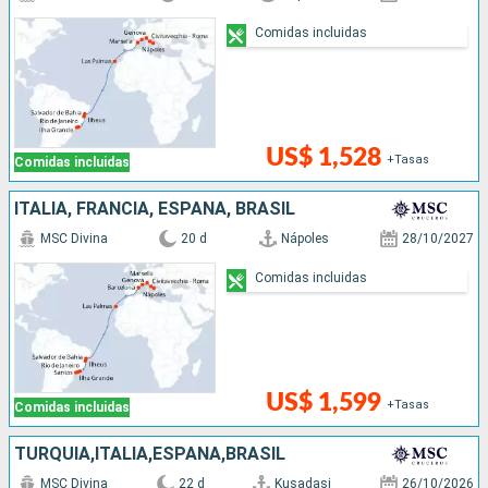
Comidas incluidas
US$ 1,528
+Tasas
Comidas incluidas
ITALIA, FRANCIA, ESPAÑA, BRASIL
MSC Divina
20 d
Nápoles
28/10/2027
Comidas incluidas
US$ 1,599
+Tasas
Comidas incluidas
TURQUÍA,ITALIA,ESPAÑA,BRASIL
MSC Divina
22 d
Kusadasi
26/10/2026