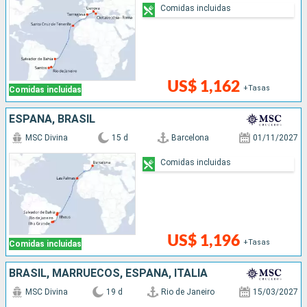
Comidas incluidas
US$ 1,162
+Tasas
Comidas incluidas
ESPAÑA, BRASIL
MSC Divina
15 d
Barcelona
01/11/2027
Comidas incluidas
US$ 1,196
+Tasas
Comidas incluidas
BRASIL, MARRUECOS, ESPAÑA, ITALIA
MSC Divina
19 d
Rio de Janeiro
15/03/2027