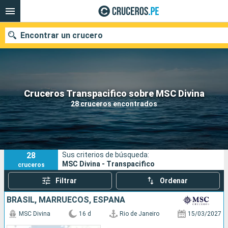
Encontrar un crucero
Nuestros destinos
Cruceros Transpacifico sobre MSC Divina
28 cruceros encontrados
Fecha de salida
Puertos
Compañías
28
Sus criterios de búsqueda:
Buscar
MSC Divina - Transpacifico
cruceros
Filtrar
Ordenar
BRASIL, MARRUECOS, ESPAÑA
MSC Divina
16 d
Rio de Janeiro
15/03/2027