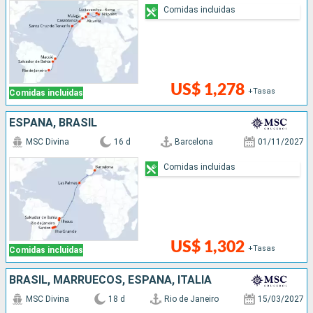
Comidas incluidas
US$ 1,278
+Tasas
Comidas incluidas
ESPAÑA, BRASIL
MSC Divina
16 d
Barcelona
01/11/2027
Comidas incluidas
US$ 1,302
+Tasas
Comidas incluidas
BRASIL, MARRUECOS, ESPAÑA, ITALIA
MSC Divina
18 d
Rio de Janeiro
15/03/2027