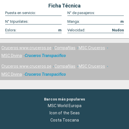
Ficha Técnica
Puesta en servicio:
N° de pasajeros:
N° tripunlates:
Manga:
m
Eslora:
m
Velocidad:
Nudos
Cruceros www.cruceros.pe
Compañías
MSC Cruceros
MSC Divina
Cruceros Transpacifico
Cruceros www.cruceros.pe
Compañías
MSC Cruceros
MSC Divina
Cruceros Transpacifico
Barcos más populares
MSC World Europa
Icon of the Seas
Costa Toscana