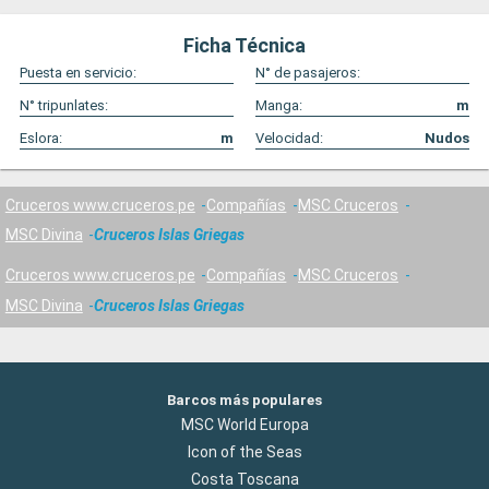
Ficha Técnica
Puesta en servicio:
N° de pasajeros:
N° tripunlates:
Manga:
m
Eslora:
m
Velocidad:
Nudos
Cruceros www.cruceros.pe
Compañías
MSC Cruceros
MSC Divina
Cruceros Islas Griegas
Cruceros www.cruceros.pe
Compañías
MSC Cruceros
MSC Divina
Cruceros Islas Griegas
Barcos más populares
MSC World Europa
Icon of the Seas
Costa Toscana