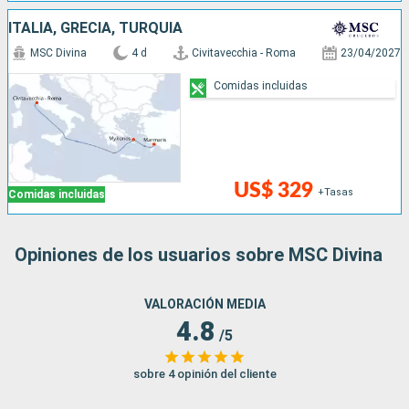
ITALIA, GRECIA, TURQUÍA
MSC Divina
4 d
Civitavecchia - Roma
23/04/2027
Comidas incluidas
US$ 329
+Tasas
Comidas incluidas
Opiniones de los usuarios sobre MSC Divina
VALORACIÓN MEDIA
4.8
/5
sobre 4 opinión del cliente