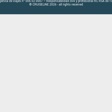
gencia de viajes n° 006 02 0007 – Responsabilidad civil y profesional RC RSA de
© CRUISELINE 2026 - all rights reserved