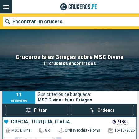
Encontrar un crucero
Nuestros destinos
Cruceros Islas Griegas sobre MSC Divina
11 cruceros encontrados
Fecha de salida
Puertos
Compañías
11
Sus criterios de búsqueda:
Buscar
MSC Divina - Islas Griegas
cruceros
Filtrar
Ordenar
GRECIA, TURQUÍA, ITALIA
MSC Divina
8 d
Civitavecchia - Roma
16/10/2026