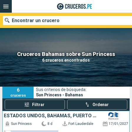
Encontrar un crucero
Nuestros destinos
Cruceros Bahamas sobre Sun Princess
6 cruceros encontrados
Fecha de salida
Puertos
Compañías
6
Sus criterios de búsqueda:
Buscar
Sun Princess - Bahamas
cruceros
Filtrar
Ordenar
ESTADOS UNIDOS, BAHAMAS, PUERTO RICO, REPÚBLICA DOMINICANA
Sun Princess
8 d
Fort Lauderdale
17/01/2027