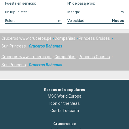
Puesta en servicio:
N° de pasajeros:
N° tripunlates:
Manga:
m
Eslora:
m
Velocidad:
Nudos
Cruceros www.cruceros.pe
Compañías
Princess Cruises
Sun Princess
Cruceros Bahamas
Cruceros www.cruceros.pe
Compañías
Princess Cruises
Sun Princess
Cruceros Bahamas
Barcos más populares
MSC World Europa
Icon of the Seas
Costa Toscana
Cruceros.pe