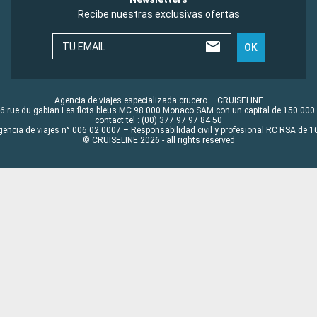
Recibe nuestras exclusivas ofertas
TU EMAIL
OK
Agencia de viajes especializada crucero – CRUISELINE
6 rue du gabian Les flots bleus MC 98 000 Monaco SAM con un capital de 150 000
contact tel : (00) 377 97 97 84 50
gencia de viajes n° 006 02 0007 – Responsabilidad civil y profesional RC RSA de
© CRUISELINE 2026 - all rights reserved