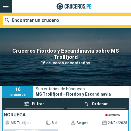
Encontrar un crucero
Cruceros Fiordos y Escandinavia sobre MS
Nuestros destinos
Trollfjord
16 cruceros encontrados
Fecha de salida
Puertos
Compañías
16
Sus criterios de búsqueda:
Buscar
MS Trollfjord - Fiordos y Escandinavia
cruceros
Filtrar
Ordenar
NORUEGA
MS Trollfjord
8 d
Bergen
24/04/2028