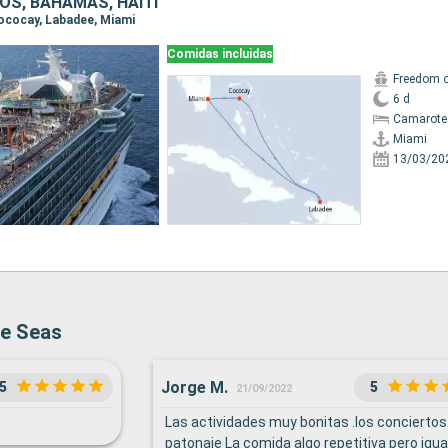
OS, BAHAMAS, HAITI
 Cococay, Labadee, Miami
Comidas incluidas
Freedom o
6 d
Camarote
Miami
13/03/20
he Seas
Jorge M.
5
5
21/09/2022
Las actividades muy bonitas .los conciertos.
patonaje La comida algo repetitiva pero igua