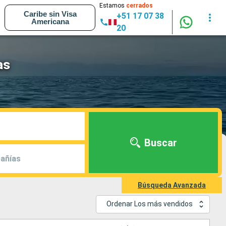
Estamos
cerrados
Caribe sin Visa
+51 17 07 38
Americana
20
as
Buscar
añías
Búsqueda Avanzada
Ordenar Los más vendidos