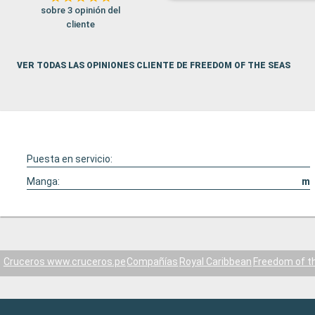
sobre 3 opinión del
cliente
VER TODAS LAS OPINIONES CLIENTE DE FREEDOM OF THE SEAS
Puesta en servicio:
Manga:
m
Cruceros www.cruceros.pe
Compañías
Royal Caribbean
Freedom of t