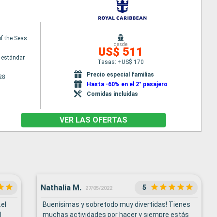
f the Seas
desde
US$ 511
 estándar
Tasas: +US$ 170
Precio especial familias
28
Hasta -60% en el 2° pasajero
Comidas incluidas
VER LAS OFERTAS
Nathalia M.
5
27/05/2022
el
Buenísimas y sobretodo muy divertidas! Tienes
l
muchas actividades por hacer y siempre estás