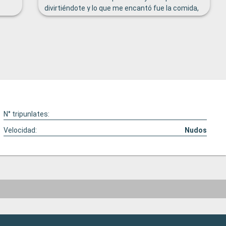
divirtiéndote y lo que me encantó fue la comida,
s
deliciosa. Amé la experiencia y lo volvería hacer
en alguna oportunidad!
o.
N° tripunlates:
Velocidad:
Nudos