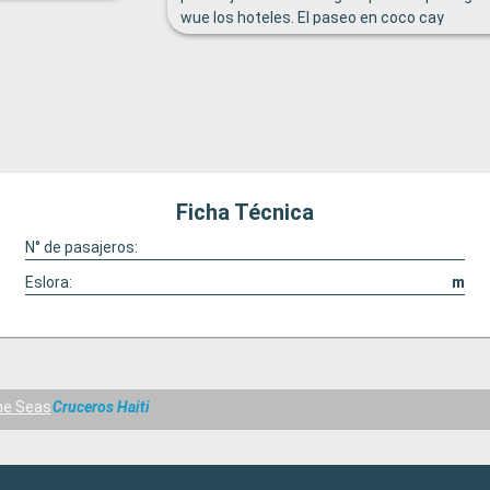
wue los hoteles. El paseo en coco cay
espectacular. Algo especial los mozos en la
cenas ersn muy atentos el personal de
tripulacion muy bueno.de lo mejor del crucer
Ficha Técnica
N° de pasajeros:
Eslora:
m
he Seas
Cruceros Haiti