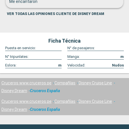
Me encantaron
VER TODAS LAS OPINIONES CLIENTE DE DISNEY DREAM
Ficha Técnica
Puesta en servicio:
N° de pasajeros:
N° tripunlates:
Manga:
m
Eslora:
m
Velocidad:
Nudos
Cruceros www.cruceros.pe
Compañías
Disney Cruise Line
Disney Dream
Cruceros España
Cruceros www.cruceros.pe
Compañías
Disney Cruise Line
Disney Dream
Cruceros España