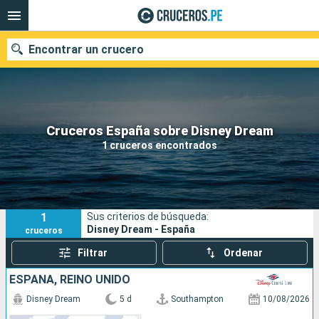
Encontrar un crucero
Nuestros destinos
Cruceros España sobre Disney Dream
1 cruceros encontrados
Fecha de salida
Puertos
Compañías
1
Sus criterios de búsqueda:
Buscar
Disney Dream - España
cruceros
Filtrar
Ordenar
ESPAÑA, REINO UNIDO
Disney Dream
5 d
Southampton
10/08/2026