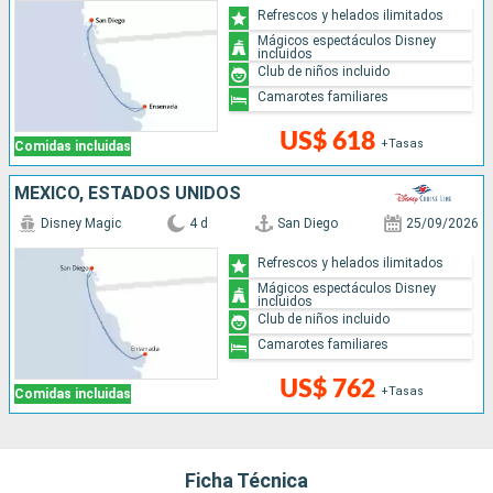
Refrescos y helados ilimitados
Mágicos espectáculos Disney
incluidos
Club de niños incluido
Camarotes familiares
US$ 618
+Tasas
Comidas incluidas
MÉXICO, ESTADOS UNIDOS
Disney Magic
4 d
San Diego
25/09/2026
Refrescos y helados ilimitados
Mágicos espectáculos Disney
incluidos
Club de niños incluido
Camarotes familiares
US$ 762
+Tasas
Comidas incluidas
Ficha Técnica