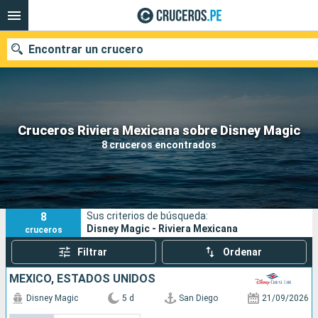
Encontrar un crucero
Nuestros destinos
Cruceros Riviera Mexicana sobre Disney Magic
8 cruceros encontrados
Fecha de salida
Puertos
Compañías
8
Sus criterios de búsqueda:
Buscar
Disney Magic - Riviera Mexicana
cruceros
Filtrar
Ordenar
MÉXICO, ESTADOS UNIDOS
Disney Magic
5 d
San Diego
21/09/2026