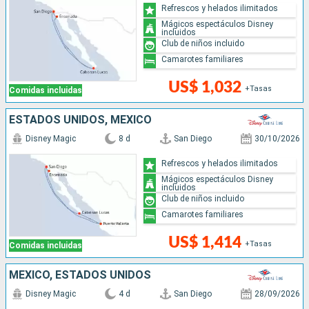
Refrescos y helados ilimitados
Mágicos espectáculos Disney
incluidos
Club de niños incluido
Camarotes familiares
US$ 1,032
+Tasas
Comidas incluidas
ESTADOS UNIDOS, MÉXICO
Disney Magic
8 d
San Diego
30/10/2026
Refrescos y helados ilimitados
Mágicos espectáculos Disney
incluidos
Club de niños incluido
Camarotes familiares
US$ 1,414
+Tasas
Comidas incluidas
MÉXICO, ESTADOS UNIDOS
Disney Magic
4 d
San Diego
28/09/2026