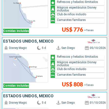
Refrescos y helados ilimitados
Mágicos espectáculos Disney
incluidos
Club de niños incluido
Camarotes familiares
US$ 776
+Tasas
Comidas incluidas
ESTADOS UNIDOS, MÉXICO
Disney Magic
5 d
San Diego
05/10/2026
Refrescos y helados ilimitados
Mágicos espectáculos Disney
incluidos
Club de niños incluido
Camarotes familiares
US$ 808
+Tasas
Comidas incluidas
ESTADOS UNIDOS, MÉXICO
Disney Magic
5 d
San Diego
01/10/2026