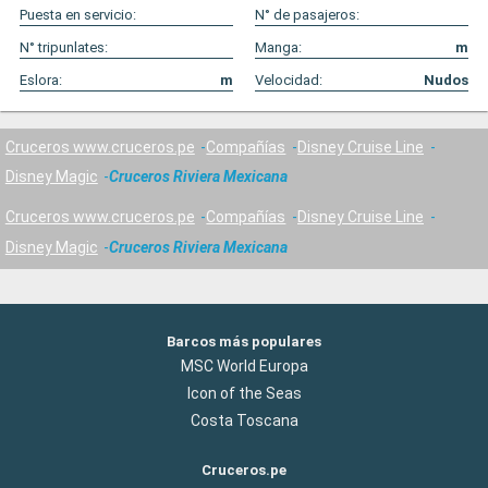
Puesta en servicio:
N° de pasajeros:
N° tripunlates:
Manga:
m
Eslora:
m
Velocidad:
Nudos
Cruceros www.cruceros.pe
Compañías
Disney Cruise Line
Disney Magic
Cruceros Riviera Mexicana
Cruceros www.cruceros.pe
Compañías
Disney Cruise Line
Disney Magic
Cruceros Riviera Mexicana
Barcos más populares
MSC World Europa
Icon of the Seas
Costa Toscana
Cruceros.pe