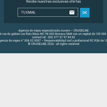
Recibe nuestras exclusivas ofertas
TU EMAIL
OK
Agencia de viajes especializada crucero – CRUISELINE
6 rue du gabian Les flots bleus MC 98 000 Monaco SAM con un capital de 150 000
contact tel : (00) 377 97 97 84 50
gencia de viajes n° 006 02 0007 – Responsabilidad civil y profesional RC RSA de
© CRUISELINE 2026 - all rights reserved