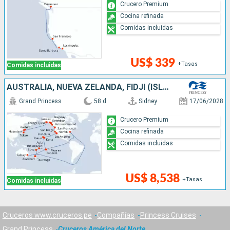
Crucero Premium
Cocina refinada
Comidas incluidas
US$ 339
+Tasas
Comidas incluidas
AUSTRALIA, NUEVA ZELANDA, FIDJI (ISLAS), SAMOA, FRANCIA, CANADÁ, ESTADOS UNIDOS, JAPÓN
Grand Princess
58 d
Sidney
17/06/2028
Crucero Premium
Cocina refinada
Comidas incluidas
US$ 8,538
+Tasas
Comidas incluidas
Cruceros www.cruceros.pe
Compañías
Princess Cruises
Grand Princess
Cruceros América del Norte