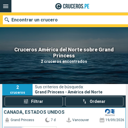
Encontrar un crucero
Cruceros América del Norte sobre Grand
Nuestros destinos
Princess
2 cruceros encontrados
Fecha de salida
Puertos
Compañías
2
Sus criterios de búsqueda:
Buscar
Grand Princess - América del Norte
cruceros
Filtrar
Ordenar
CANADÁ, ESTADOS UNIDOS
Grand Princess
7 d
Vancouver
19/09/2026