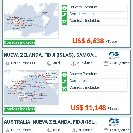
Crucero Premium
Cocina refinada
Comidas incluidas
US$ 6,638
+Tasas
Comidas incluidas
NUEVA ZELANDA, FIDJI (ISLAS), SAMOA, FRANCIA, ESTADOS UNIDOS, CANADÁ, JAPÓN, TAIWÁN, CHINA, VIETNAM, SINGAPUR, INDONESIA, AUSTRALIA
Grand Princess
80 d
Auckland
21/06/2027
Crucero Premium
Cocina refinada
Comidas incluidas
US$ 11,148
+Tasas
Comidas incluidas
AUSTRALIA, NUEVA ZELANDA, FIDJI (ISLAS), SAMOA, FRANCIA, ESTADOS UNIDOS, CANADÁ, JAPÓN, TAIWÁN, CHINA, VIETNAM, SINGAPUR, INDONESIA
Grand Princess
80 d
Brisbane
15/06/2027