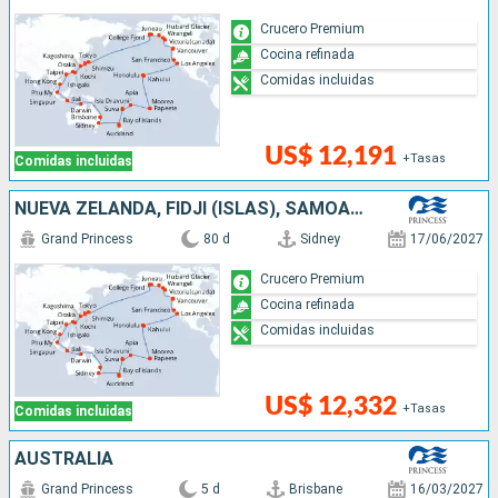
Crucero Premium
Cocina refinada
Comidas incluidas
US$ 12,191
+Tasas
Comidas incluidas
NUEVA ZELANDA, FIDJI (ISLAS), SAMOA, FRANCIA, CANADÁ, ESTADOS UNIDOS, JAPÓN, TAIWÁN, CHINA, VIETNAM, SINGAPUR, INDONESIA, AUSTRALIA
Grand Princess
80 d
Sidney
17/06/2027
Crucero Premium
Cocina refinada
Comidas incluidas
US$ 12,332
+Tasas
Comidas incluidas
AUSTRALIA
Grand Princess
5 d
Brisbane
16/03/2027