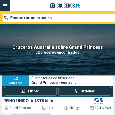
Encontrar un crucero
Nuestros destinos
Cruceros Australia sobre Grand Princess
52 cruceros encontrados
Fecha de salida
Puertos
Compañías
52
Sus criterios de búsqueda:
Buscar
Grand Princess - Australia
cruceros
Filtrar
Ordenar
REINO UNIDO, AUSTRALIA
Grand Princess
10 d
Sidney
30/11/2026