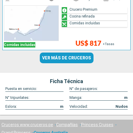
Crucero Premium
Cocina refinada
Comidas incluidas
US$ 817
+Tasas
Comidas incluidas
VER MÁS DE CRUCEROS
Ficha Técnica
Puesta en servicio:
N° de pasajeros:
N° tripunlates:
Manga:
m
Eslora:
m
Velocidad:
Nudos
Cruceros www.cruceros.pe
Compañías
Princess Cruises
Grand Princess
Cruceros Australia