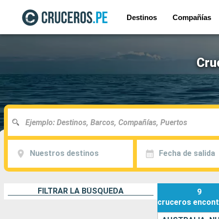
Destinos
Compañías
Cru
Nuestros destinos
Fecha de salida
FILTRAR LA BÚSQUEDA
9
cruceros
encont