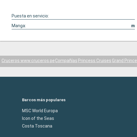
Puesta en servicio:
Manga:
m
Cruceros www.cruceros.pe
Compañías
Princess Cruises
Grand Princ
Barcos más populares
MSC World Europa
Icon of the Seas
Costa Toscana