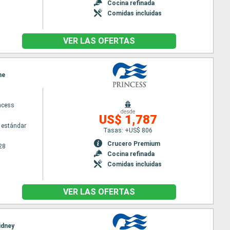
Cocina refinada
Comidas incluidas
VER LAS OFERTAS
ne
ncess
desde
US$ 1,787
 estándar
Tasas: +US$ 806
Crucero Premium
28
Cocina refinada
Comidas incluidas
VER LAS OFERTAS
idney