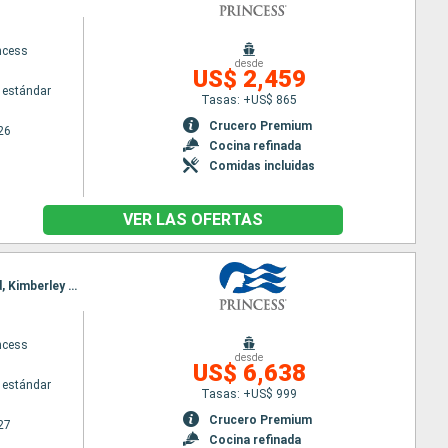
ncess
desde
US$ 2,459
 estándar
Tasas: +US$ 865
Crucero Premium
26
Cocina refinada
Comidas incluidas
VER LAS OFERTAS
Itinerario : Sidney, Eden, Melbourne, Adelaide, Albany, Margaret River, Perth, Broome, Yampi Sound, Kimberley Coast, Darwin, Cairns, Isla Willis, Tortola, Airelie Beach, Sidney, Auckland, Bay of islands, Tauranga, Picton, Christchurch, Dunedin, Fjordland, Sidney
ncess
desde
US$ 6,638
 estándar
Tasas: +US$ 999
Crucero Premium
27
Cocina refinada