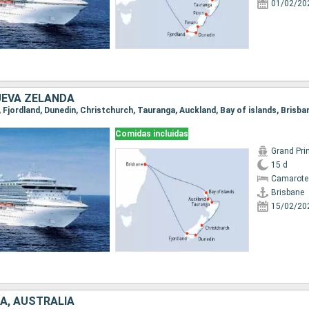
01/02/20
UEVA ZELANDA
e, Fjordland, Dunedin, Christchurch, Tauranga, Auckland, Bay of islands, Brisba
Comidas incluidas
Grand Pri
15 d
Camarote
Brisbane
15/02/20
A, AUSTRALIA