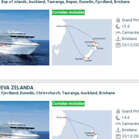
e, Bay of islands, Auckland, Tauranga, Napier, Dunedin, Fjordland, Brisbane
Comidas incluidas
Grand Pri
15 d
Camarote
Brisbane
23/12/20
UEVA ZELANDA
e, Fjordland, Dunedin, Christchurch, Tauranga, Auckland, Brisbane
Comidas incluidas
Grand Pri
14 d
Camarote
Brisbane
23/12/20