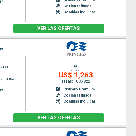
27
Cocina refinada
Comidas incluidas
VER LAS OFERTAS
ne
ncess
desde
US$ 1,263
 estándar
Tasas: +US$ 822
Crucero Premium
27
Cocina refinada
Comidas incluidas
VER LAS OFERTAS