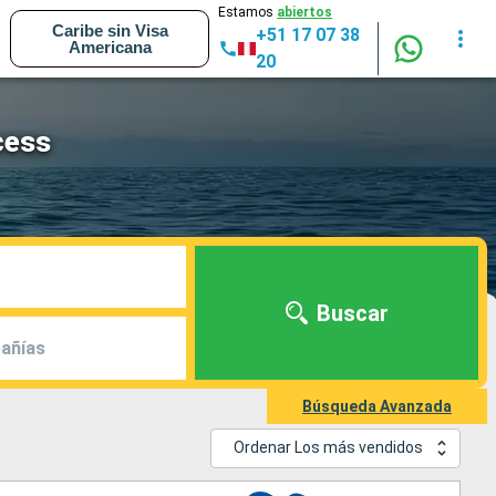
Estamos
abiertos
Caribe sin Visa
+51 17 07 38
Americana
20
cess
Buscar
añías
Búsqueda Avanzada
Ordenar Los más vendidos