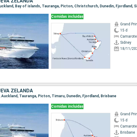
UEVA ZELANDA
 Auckland, Bay of islands, Tauranga, Picton, Christchurch, Dunedin, Fjordland, S
Comidas incluidas
Grand Pri
15 d
Camarote
Sidney
18/11/20
UEVA ZELANDA
e, Auckland, Tauranga, Picton, Timaru, Dunedin, Fjordland, Brisbane
Comidas incluidas
Grand Pri
15 d
Camarote
Brisbane