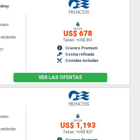
idney
ncess
desde
US$ 678
 estándar
Tasas: +US$ 851
Crucero Premium
27
Cocina refinada
Comidas incluidas
VER LAS OFERTAS
ncess
desde
US$ 1,193
 estándar
Tasas: +US$ 827
Crucero Premium