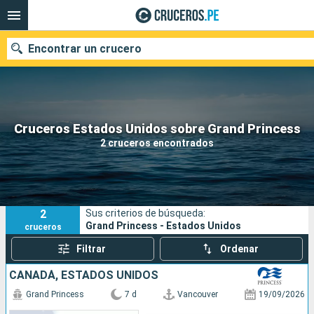
Encontrar un crucero
Nuestros destinos
Cruceros Estados Unidos sobre Grand Princess
2 cruceros encontrados
Fecha de salida
Puertos
Compañías
2
Sus criterios de búsqueda:
Buscar
Grand Princess - Estados Unidos
cruceros
Filtrar
Ordenar
CANADÁ, ESTADOS UNIDOS
Grand Princess
7 d
Vancouver
19/09/2026