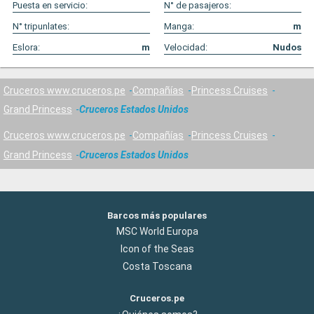
Puesta en servicio:
N° de pasajeros:
N° tripunlates:
Manga:
m
Eslora:
m
Velocidad:
Nudos
Cruceros www.cruceros.pe
Compañías
Princess Cruises
Grand Princess
Cruceros Estados Unidos
Cruceros www.cruceros.pe
Compañías
Princess Cruises
Grand Princess
Cruceros Estados Unidos
Barcos más populares
MSC World Europa
Icon of the Seas
Costa Toscana
Cruceros.pe