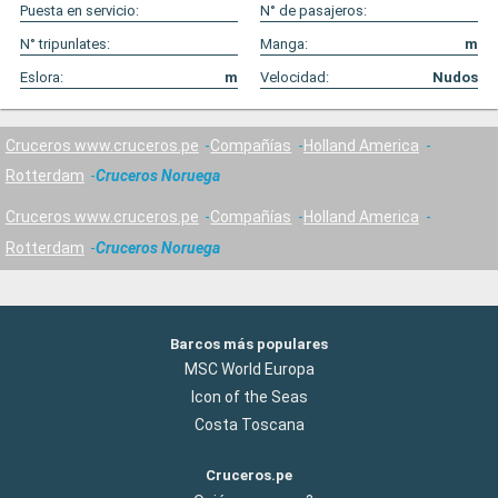
Puesta en servicio:
N° de pasajeros:
N° tripunlates:
Manga:
m
Eslora:
m
Velocidad:
Nudos
Cruceros www.cruceros.pe
Compañías
Holland America
Rotterdam
Cruceros Noruega
Cruceros www.cruceros.pe
Compañías
Holland America
Rotterdam
Cruceros Noruega
Barcos más populares
MSC World Europa
Icon of the Seas
Costa Toscana
Cruceros.pe