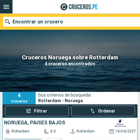
Encontrar un crucero
Nuestros destinos
Cruceros Noruega sobre Rotterdam
4 cruceros encontrados
Fecha de salida
Puertos
Compañías
4
Sus criterios de búsqueda:
Buscar
Rotterdam - Noruega
cruceros
Filtrar
Ordenar
NORUEGA, PAISES BAJOS
Rotterdam
8 d
Rotterdam
18/04/2027