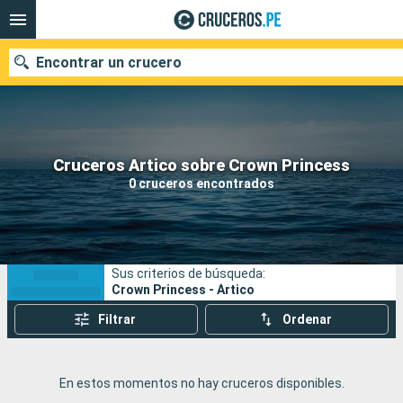
Encontrar un crucero
Nuestros destinos
Cruceros Artico sobre Crown Princess
0 cruceros encontrados
Fecha de salida
Puertos
Compañías
Sus criterios de búsqueda:
Buscar
Crown Princess - Artico
Filtrar
Ordenar
En estos momentos no hay cruceros disponibles.