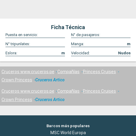
Ficha Técnica
Puesta en servicio:
N° de pasajeros:
N° tripunlates:
Manga:
m
Eslora:
m
Velocidad:
Nudos
Cruceros www.cruceros.pe
Compañías
Princess Cruises
Crown Princess
Cruceros Artico
Cruceros www.cruceros.pe
Compañías
Princess Cruises
Crown Princess
Cruceros Artico
Barcos más populares
MSC World Europa