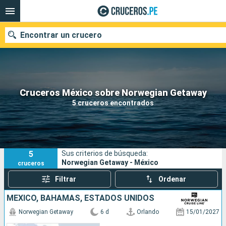
Encontrar un crucero
Nuestros destinos
Cruceros México sobre Norwegian Getaway
5 cruceros encontrados
Fecha de salida
Puertos
Compañías
5
Sus criterios de búsqueda:
Buscar
Norwegian Getaway - México
cruceros
Filtrar
Ordenar
MÉXICO, BAHAMAS, ESTADOS UNIDOS
Norwegian Getaway
6 d
Orlando
15/01/2027